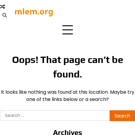
Skip
mlem.org
to
content
Oops! That page can’t be
found.
It looks like nothing was found at this location. Maybe try
one of the links below or a search?
Search
for:
Archives