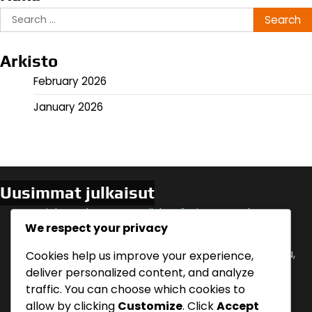
Search
for:
Arkisto
February 2026
January 2026
Uusimmat julkaisut
Asiakaspalautteen Hyödyntäminen: Kyselyt,
We respect your privacy
Arvostelut, Suositukset
Ostoprosessi: Vaiheittainen analyysi, Asiakaspolku,
Cookies help us improve your experience,
Päätöksenteko
deliver personalized content, and analyze
traffic. You can choose which cookies to
Verkostoituminen: Tapahtumat, Yhteistyöt,
allow by clicking
Customize
. Click
Accept
Suositukset