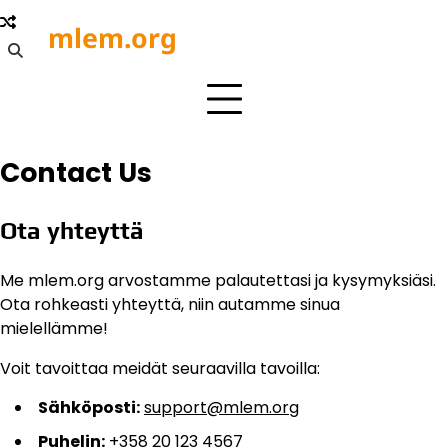
Skip
mlem.org
to
content
Contact Us
Ota yhteyttä
Me mlem.org arvostamme palautettasi ja kysymyksiäsi.
Ota rohkeasti yhteyttä, niin autamme sinua
mielellämme!
Voit tavoittaa meidät seuraavilla tavoilla:
Sähköposti:
support@mlem.org
Puhelin:
+358 20 123 4567