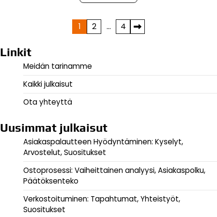
Posts
1
2
…
4
pagination
Linkit
Meidän tarinamme
Kaikki julkaisut
Ota yhteyttä
Uusimmat julkaisut
Asiakaspalautteen Hyödyntäminen: Kyselyt,
Arvostelut, Suositukset
Ostoprosessi: Vaiheittainen analyysi, Asiakaspolku,
Päätöksenteko
Verkostoituminen: Tapahtumat, Yhteistyöt,
Suositukset