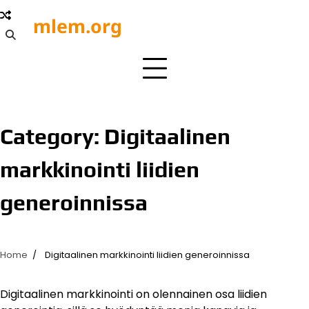
Skip
mlem.org
to
content
Category:
Digitaalinen
markkinointi liidien
generoinnissa
Home
Digitaalinen markkinointi liidien generoinnissa
Digitaalinen markkinointi on olennainen osa liidien