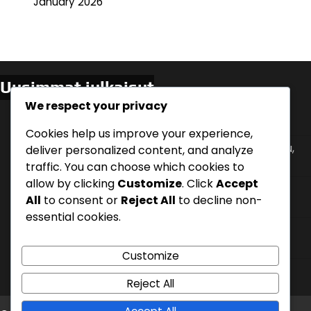
January 2026
Uusimmat julkaisut
We respect your privacy
Asiakaspalautteen Hyödyntäminen: Kyselyt,
Arvostelut, Suositukset
Cookies help us improve your experience,
Ostoprosessi: Vaiheittainen analyysi, Asiakaspolku,
deliver personalized content, and analyze
Päätöksenteko
traffic. You can choose which cookies to
allow by clicking
Customize
. Click
Accept
Verkostoituminen: Tapahtumat, Yhteistyöt,
All
to consent or
Reject All
to decline non-
Suositukset
essential cookies.
Kilpailuetu Markkinoinnissa: Ainutlaatuiset
myyntiväittämät, Erottuminen
Customize
Liidien Hoito: Seuranta, Viestintä, Muuntaminen
Reject All