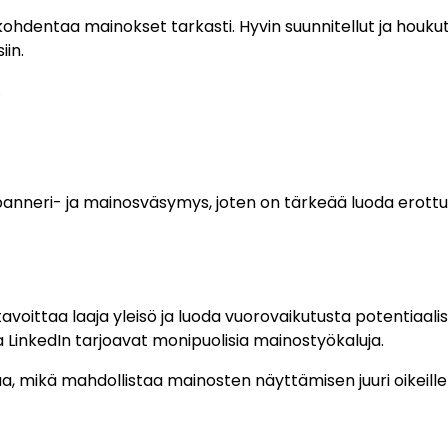
kohdentaa mainokset tarkasti. Hyvin suunnitellut ja houku
iin.
.
banneri- ja mainosväsymys, joten on tärkeää luoda erottuv
voittaa laaja yleisö ja luoda vuorovaikutusta potentiaali
 LinkedIn tarjoavat monipuolisia mainostyökaluja.
, mikä mahdollistaa mainosten näyttämisen juuri oikeille