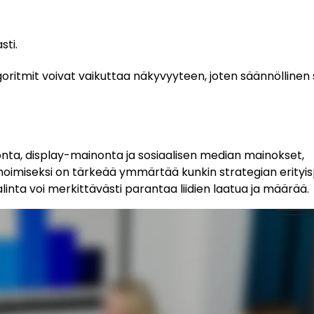
sti.
oritmit voivat vaikuttaa näkyvyyteen, joten säännöllinen 
onta, display-mainonta ja sosiaalisen median mainokset,
imoimiseksi on tärkeää ymmärtää kunkin strategian erityis
inta voi merkittävästi parantaa liidien laatua ja määrää.