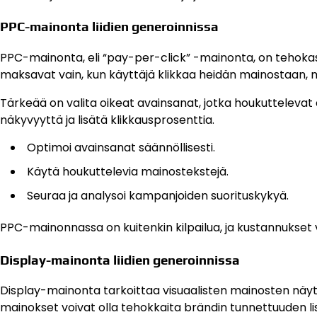
PPC-mainonta liidien generoinnissa
PPC-mainonta, eli “pay-per-click” -mainonta, on tehokas 
maksavat vain, kun käyttäjä klikkaa heidän mainostaan, 
Tärkeää on valita oikeat avainsanat, jotka houkuttelevat
näkyvyyttä ja lisätä klikkausprosenttia.
Optimoi avainsanat säännöllisesti.
Käytä houkuttelevia mainostekstejä.
Seuraa ja analysoi kampanjoiden suorituskykyä.
PPC-mainonnassa on kuitenkin kilpailua, ja kustannukset v
Display-mainonta liidien generoinnissa
Display-mainonta tarkoittaa visuaalisten mainosten näytt
mainokset voivat olla tehokkaita brändin tunnettuuden lis