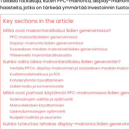
Tällaisia ratkaisuja, kuten PPC-mainonta, display-mainonta
haasteita, jotka on tärkeää ymmärtää investoinnin tuoto
Key sections in the article:
Mitkä ovat mainontaratkaisut liidien generoinnissa?
PPC-mainonta liidien generoinnissa
Display-mainonta liidien generoinnissa
Sosiaalisen median mainokset liidien generoinnissa
Yhteenveto mainontaratkaisuista
Kuinka valita oikea mainontaratkaisu liidien generointiin?
Vertailu PPCn, display-mainonnan ja sosiaalisen median mainost
Kustannustehokkuus ja ROI
Kohderyhmän tavoittaminen
Liidien laatu ja konversioaste
Mitkä ovat parhaat käytännöt PPC-mainonnassa liidien gen
Avainsanojen valinta ja optimointi
Mainostekstien kirjoittaminen
Laskeutumissivujen optimointi
Budjetin hallinta ja seuranta
Kuinka toteuttaa tehokas display-mainonta liidien generoin