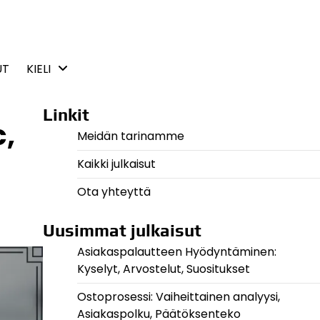
UT
KIELI
Linkit
c,
Meidän tarinamme
Kaikki julkaisut
Ota yhteyttä
Uusimmat julkaisut
Asiakaspalautteen Hyödyntäminen:
Kyselyt, Arvostelut, Suositukset
Ostoprosessi: Vaiheittainen analyysi,
Asiakaspolku, Päätöksenteko