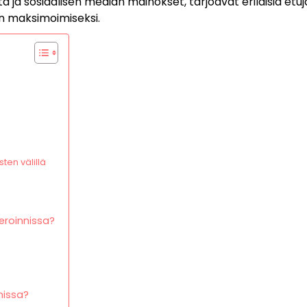
 ja sosiaalisen median mainokset, tarjoavat erilaisia etuj
n maksimoimiseksi.
en välillä
eroinnissa?
nissa?