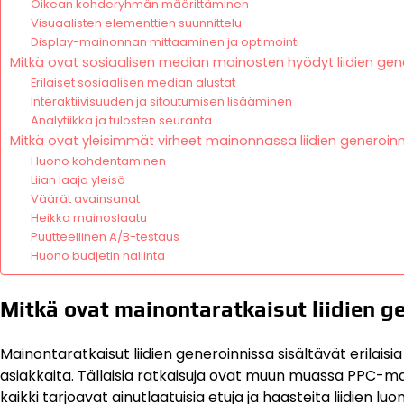
Oikean kohderyhmän määrittäminen
Visuaalisten elementtien suunnittelu
Display-mainonnan mittaaminen ja optimointi
Mitkä ovat sosiaalisen median mainosten hyödyt liidien gen
Erilaiset sosiaalisen median alustat
Interaktiivisuuden ja sitoutumisen lisääminen
Analytiikka ja tulosten seuranta
Mitkä ovat yleisimmät virheet mainonnassa liidien generoin
Huono kohdentaminen
Liian laaja yleisö
Väärät avainsanat
Heikko mainoslaatu
Puutteellinen A/B-testaus
Huono budjetin hallinta
Mitkä ovat mainontaratkaisut liidien g
Mainontaratkaisut liidien generoinnissa sisältävät erilaisi
asiakkaita. Tällaisia ratkaisuja ovat muun muassa PPC-ma
kaikki tarjoavat ainutlaatuisia etuja ja haasteita liidien lu