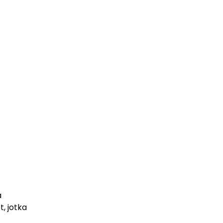
a
, jotka