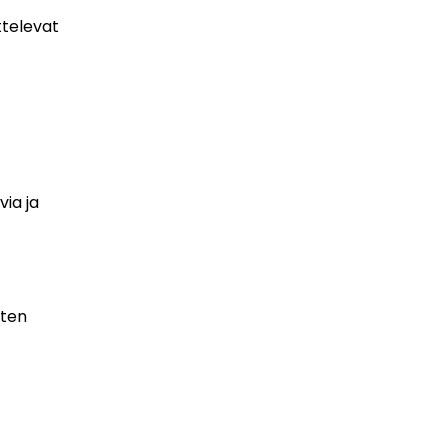
ttelevat
ia ja
sten