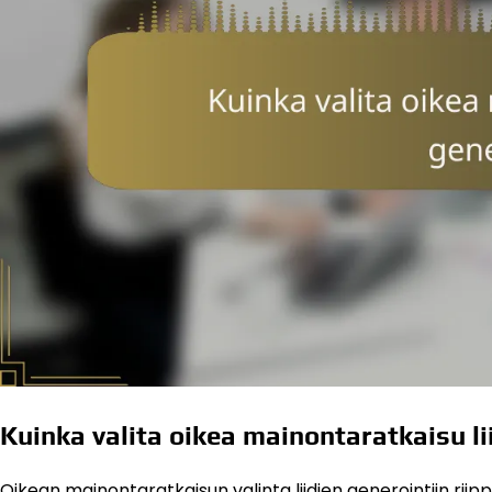
Kuinka valita oikea mainontaratkaisu li
Oikean mainontaratkaisun valinta liidien generointiin riip