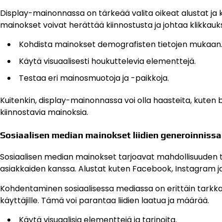
Display-mainonnassa on tärkeää valita oikeat alustat ja 
mainokset voivat herättää kiinnostusta ja johtaa klikkauks
Kohdista mainokset demografisten tietojen mukaan
Käytä visuaalisesti houkuttelevia elementtejä.
Testaa eri mainosmuotoja ja -paikkoja.
Kuitenkin, display-mainonnassa voi olla haasteita, kuten 
kiinnostavia mainoksia.
Sosiaalisen median mainokset liidien generoinnissa
Sosiaalisen median mainokset tarjoavat mahdollisuuden ta
asiakkaiden kanssa. Alustat kuten Facebook, Instagram ja
Kohdentaminen sosiaalisessa mediassa on erittäin tarkkaa
käyttäjille. Tämä voi parantaa liidien laatua ja määrää.
Käytä visuaalisia elementtejä ja tarinoita.