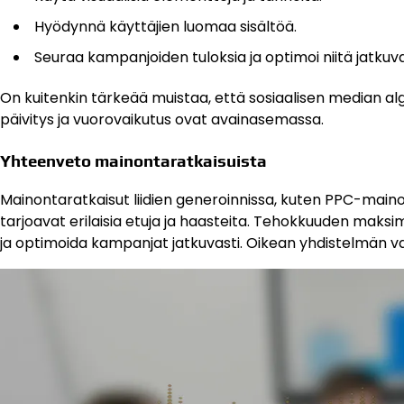
Hyödynnä käyttäjien luomaa sisältöä.
Seuraa kampanjoiden tuloksia ja optimoi niitä jatkuva
On kuitenkin tärkeää muistaa, että sosiaalisen median alg
päivitys ja vuorovaikutus ovat avainasemassa.
Yhteenveto mainontaratkaisuista
Mainontaratkaisut liidien generoinnissa, kuten PPC-main
tarjoavat erilaisia etuja ja haasteita. Tehokkuuden maks
ja optimoida kampanjat jatkuvasti. Oikean yhdistelmän val