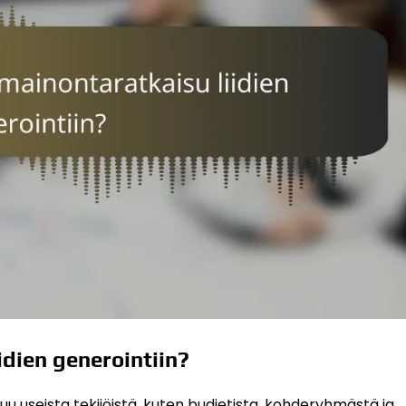
idien generointiin?
puu useista tekijöistä, kuten budjetista, kohderyhmästä ja