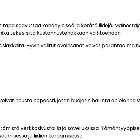
tapa saavuttaa kohdeyleisöä ja kerätä liidejä. Mainostaj
mikä tekee siitä kustannustehokkaan vaihtoehdon.
 asiakkaita. Hyvin valitut avainsanat voivat parantaa mai
oivat nousta nopeasti, joten budjetin hallinta on olennais
ämistä verkkosivustoilla ja sovelluksissa. Tämäntyyppise
äämisessä ja liidien keräämisessä.