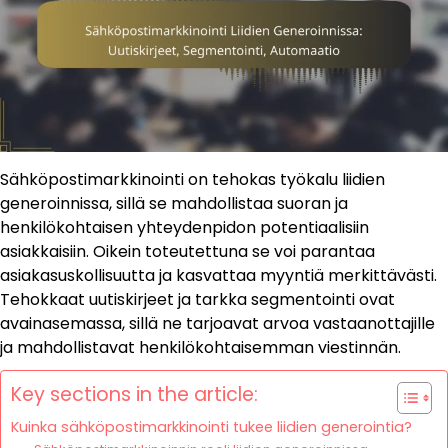
Sähköpostimarkkinointi on tehokas työkalu liidien
generoinnissa, sillä se mahdollistaa suoran ja
henkilökohtaisen yhteydenpidon potentiaalisiin
asiakkaisiin. Oikein toteutettuna se voi parantaa
asiakasuskollisuutta ja kasvattaa myyntiä merkittävästi.
Tehokkaat uutiskirjeet ja tarkka segmentointi ovat
avainasemassa, sillä ne tarjoavat arvoa vastaanottajille
ja mahdollistavat henkilökohtaisemman viestinnän.
Key sections in the article:
Kuinka sähköpostimarkkinointi tukee liidien generointia?