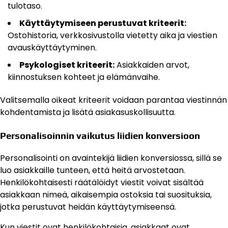
tulotaso.
Käyttäytymiseen perustuvat kriteerit:
Ostohistoria, verkkosivustolla vietetty aika ja viestien
avauskäyttäytyminen.
Psykologiset kriteerit:
Asiakkaiden arvot,
kiinnostuksen kohteet ja elämänvaihe.
Valitsemalla oikeat kriteerit voidaan parantaa viestinnän
kohdentamista ja lisätä asiakasuskollisuutta.
Personalisoinnin vaikutus liidien konversioon
Personalisointi on avaintekijä liidien konversiossa, sillä se
luo asiakkaille tunteen, että heitä arvostetaan.
Henkilökohtaisesti räätälöidyt viestit voivat sisältää
asiakkaan nimeä, aikaisempia ostoksia tai suosituksia,
jotka perustuvat heidän käyttäytymiseensä.
Kun viestit ovat henkilökohtaisia, asiakkaat ovat