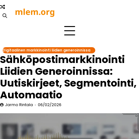
Skip
mlem.org
to
content
Digitaalinen markkinointi liidien generoinnissa
Sähköpostimarkkinointi
Liidien Generoinnissa:
Uutiskirjeet, Segmentointi,
Automaatio
Jarmo Rintala
06/02/2026