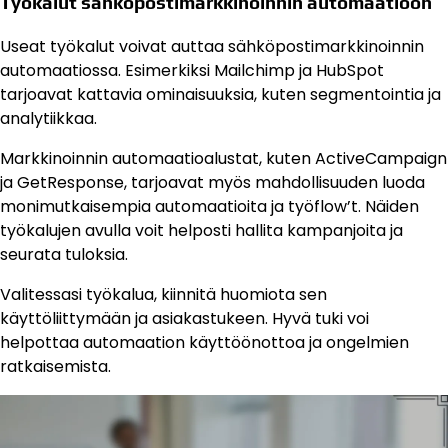
Työkalut sähköpostimarkkinoinnin automaatioon
Useat työkalut voivat auttaa sähköpostimarkkinoinnin
automaatiossa. Esimerkiksi Mailchimp ja HubSpot
tarjoavat kattavia ominaisuuksia, kuten segmentointia ja
analytiikkaa.
Markkinoinnin automaatioalustat, kuten ActiveCampaign
ja GetResponse, tarjoavat myös mahdollisuuden luoda
monimutkaisempia automaatioita ja työflow’t. Näiden
työkalujen avulla voit helposti hallita kampanjoita ja
seurata tuloksia.
Valitessasi työkalua, kiinnitä huomiota sen
käyttöliittymään ja asiakastukeen. Hyvä tuki voi
helpottaa automaation käyttöönottoa ja ongelmien
ratkaisemista.