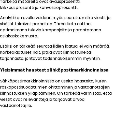
Tärkeitä mittareita ovat avausprosentti,
klikkausprosentti ja konversioprosentti.
Analytiikan avulla voidaan myös seurata, mitkä viestit ja
sisällöt toimivat parhaiten. Tämä tieto auttaa
optimoimaan tulevia kampanjoita ja parantamaan
asiakaskokemusta.
Lisäksi on tärkeää seurata liidien laatua, ei vain määrää.
Korkealaatuiset liidit, jotka ovat kiinnostuneita
tarjonnasta, johtavat todennäköisemmin myyntiin.
Yleisimmät haasteet sähköpostimarkkinoinnissa
Sähköpostimarkkinoinnissa on useita haasteita, kuten
roskapostisuodattimien ohittaminen ja vastaanottajien
kiinnostuksen ylläpitäminen. On tärkeää varmistaa, että
viestit ovat relevantteja ja tarjoavat arvoa
vastaanottajille.