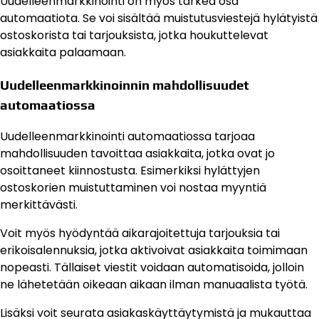
Uudelleenmarkkinointi on myös tärkeä osa
automaatiota. Se voi sisältää muistutusviestejä hylätyistä
ostoskorista tai tarjouksista, jotka houkuttelevat
asiakkaita palaamaan.
Uudelleenmarkkinoinnin mahdollisuudet
automaatiossa
Uudelleenmarkkinointi automaatiossa tarjoaa
mahdollisuuden tavoittaa asiakkaita, jotka ovat jo
osoittaneet kiinnostusta. Esimerkiksi hylättyjen
ostoskorien muistuttaminen voi nostaa myyntiä
merkittävästi.
Voit myös hyödyntää aikarajoitettuja tarjouksia tai
erikoisalennuksia, jotka aktivoivat asiakkaita toimimaan
nopeasti. Tällaiset viestit voidaan automatisoida, jolloin
ne lähetetään oikeaan aikaan ilman manuaalista työtä.
Lisäksi voit seurata asiakaskäyttäytymistä ja mukauttaa