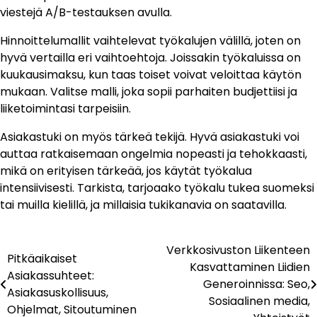
viestejä A/B-testauksen avulla.
Hinnoittelumallit vaihtelevat työkalujen välillä, joten on
hyvä vertailla eri vaihtoehtoja. Joissakin työkaluissa on
kuukausimaksu, kun taas toiset voivat veloittaa käytön
mukaan. Valitse malli, joka sopii parhaiten budjettiisi ja
liiketoimintasi tarpeisiin.
Asiakastuki on myös tärkeä tekijä. Hyvä asiakastuki voi
auttaa ratkaisemaan ongelmia nopeasti ja tehokkaasti,
mikä on erityisen tärkeää, jos käytät työkalua
intensiivisesti. Tarkista, tarjoaako työkalu tukea suomeksi
tai muilla kielillä, ja millaisia tukikanavia on saatavilla.
Verkkosivuston Liikenteen
Post
Pitkäaikaiset
Kasvattaminen Liidien
Asiakassuhteet:
navigation
Generoinnissa: Seo,
Asiakasuskollisuus,
Sosiaalinen media,
Ohjelmat, Sitoutuminen