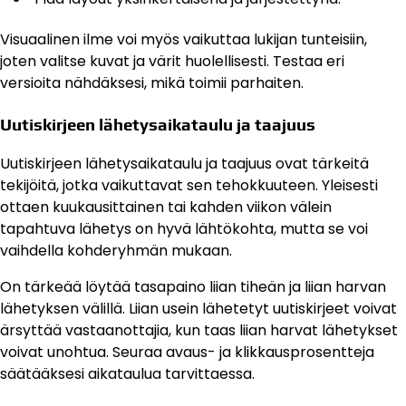
Visuaalinen ilme voi myös vaikuttaa lukijan tunteisiin,
joten valitse kuvat ja värit huolellisesti. Testaa eri
versioita nähdäksesi, mikä toimii parhaiten.
Uutiskirjeen lähetysaikataulu ja taajuus
Uutiskirjeen lähetysaikataulu ja taajuus ovat tärkeitä
tekijöitä, jotka vaikuttavat sen tehokkuuteen. Yleisesti
ottaen kuukausittainen tai kahden viikon välein
tapahtuva lähetys on hyvä lähtökohta, mutta se voi
vaihdella kohderyhmän mukaan.
On tärkeää löytää tasapaino liian tiheän ja liian harvan
lähetyksen välillä. Liian usein lähetetyt uutiskirjeet voivat
ärsyttää vastaanottajia, kun taas liian harvat lähetykset
voivat unohtua. Seuraa avaus- ja klikkausprosentteja
säätääksesi aikataulua tarvittaessa.