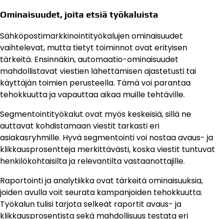
Ominaisuudet, joita etsiä työkaluista
Sähköpostimarkkinointityökalujen ominaisuudet
vaihtelevat, mutta tietyt toiminnot ovat erityisen
tärkeitä. Ensinnäkin, automaatio-ominaisuudet
mahdollistavat viestien lähettämisen ajastetusti tai
käyttäjän toimien perusteella. Tämä voi parantaa
tehokkuutta ja vapauttaa aikaa muille tehtäville.
Segmentointityökalut ovat myös keskeisiä, sillä ne
auttavat kohdistamaan viestit tarkasti eri
asiakasryhmille. Hyvä segmentointi voi nostaa avaus- ja
klikkausprosentteja merkittävästi, koska viestit tuntuvat
henkilökohtaisilta ja relevantilta vastaanottajille.
Raportointi ja analytiikka ovat tärkeitä ominaisuuksia,
joiden avulla voit seurata kampanjoiden tehokkuutta.
Työkalun tulisi tarjota selkeät raportit avaus- ja
klikkausprosentista sekä mahdollisuus testata eri