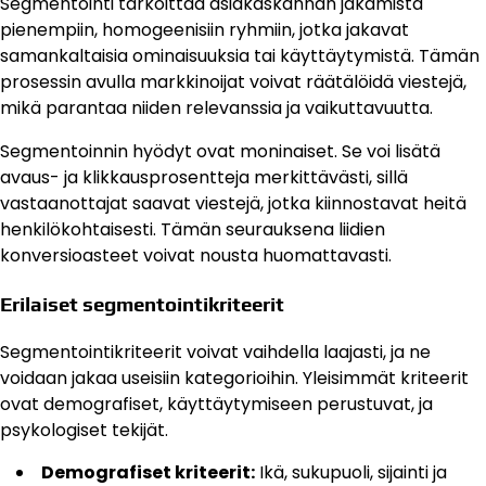
Segmentointi tarkoittaa asiakaskannan jakamista
pienempiin, homogeenisiin ryhmiin, jotka jakavat
samankaltaisia ominaisuuksia tai käyttäytymistä. Tämän
prosessin avulla markkinoijat voivat räätälöidä viestejä,
mikä parantaa niiden relevanssia ja vaikuttavuutta.
Segmentoinnin hyödyt ovat moninaiset. Se voi lisätä
avaus- ja klikkausprosentteja merkittävästi, sillä
vastaanottajat saavat viestejä, jotka kiinnostavat heitä
henkilökohtaisesti. Tämän seurauksena liidien
konversioasteet voivat nousta huomattavasti.
Erilaiset segmentointikriteerit
Segmentointikriteerit voivat vaihdella laajasti, ja ne
voidaan jakaa useisiin kategorioihin. Yleisimmät kriteerit
ovat demografiset, käyttäytymiseen perustuvat, ja
psykologiset tekijät.
Demografiset kriteerit:
Ikä, sukupuoli, sijainti ja