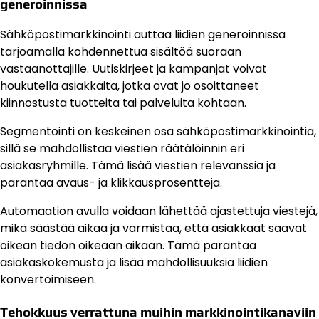
generoinnissa
Sähköpostimarkkinointi auttaa liidien generoinnissa
tarjoamalla kohdennettua sisältöä suoraan
vastaanottajille. Uutiskirjeet ja kampanjat voivat
houkutella asiakkaita, jotka ovat jo osoittaneet
kiinnostusta tuotteita tai palveluita kohtaan.
Segmentointi on keskeinen osa sähköpostimarkkinointia,
sillä se mahdollistaa viestien räätälöinnin eri
asiakasryhmille. Tämä lisää viestien relevanssia ja
parantaa avaus- ja klikkausprosentteja.
Automaation avulla voidaan lähettää ajastettuja viestejä,
mikä säästää aikaa ja varmistaa, että asiakkaat saavat
oikean tiedon oikeaan aikaan. Tämä parantaa
asiakaskokemusta ja lisää mahdollisuuksia liidien
konvertoimiseen.
Tehokkuus verrattuna muihin markkinointikanaviin