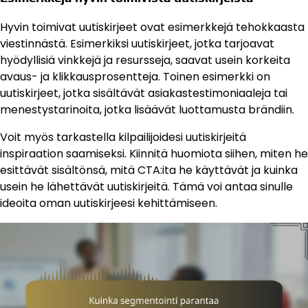
Hyvin toimivat uutiskirjeet ovat esimerkkejä tehokkaasta
viestinnästä. Esimerkiksi uutiskirjeet, jotka tarjoavat
hyödyllisiä vinkkejä ja resursseja, saavat usein korkeita
avaus- ja klikkausprosentteja. Toinen esimerkki on
uutiskirjeet, jotka sisältävät asiakastestimoniaaleja tai
menestystarinoita, jotka lisäävät luottamusta brändiin.
Voit myös tarkastella kilpailijoidesi uutiskirjeitä
inspiraation saamiseksi. Kiinnitä huomiota siihen, miten he
esittävät sisältönsä, mitä CTA:ita he käyttävät ja kuinka
usein he lähettävät uutiskirjeitä. Tämä voi antaa sinulle
ideoita oman uutiskirjeesi kehittämiseen.