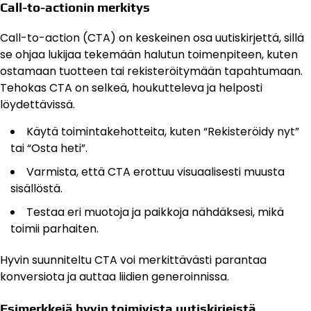
Call-to-actionin merkitys
Call-to-action (CTA) on keskeinen osa uutiskirjettä, sillä
se ohjaa lukijaa tekemään halutun toimenpiteen, kuten
ostamaan tuotteen tai rekisteröitymään tapahtumaan.
Tehokas CTA on selkeä, houkutteleva ja helposti
löydettävissä.
Käytä toimintakehotteita, kuten “Rekisteröidy nyt”
tai “Osta heti”.
Varmista, että CTA erottuu visuaalisesti muusta
sisällöstä.
Testaa eri muotoja ja paikkoja nähdäksesi, mikä
toimii parhaiten.
Hyvin suunniteltu CTA voi merkittävästi parantaa
konversiota ja auttaa liidien generoinnissa.
Esimerkkejä hyvin toimivista uutiskirjeistä