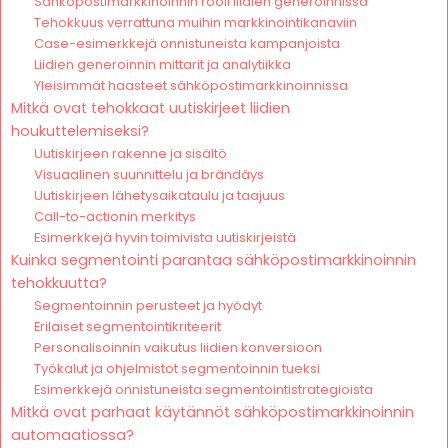
Sähköpostimarkkinoinnin rooli liidien generoinnissa
Tehokkuus verrattuna muihin markkinointikanaviin
Case-esimerkkejä onnistuneista kampanjoista
Liidien generoinnin mittarit ja analytiikka
Yleisimmät haasteet sähköpostimarkkinoinnissa
Mitkä ovat tehokkaat uutiskirjeet liidien
houkuttelemiseksi?
Uutiskirjeen rakenne ja sisältö
Visuaalinen suunnittelu ja brändäys
Uutiskirjeen lähetysaikataulu ja taajuus
Call-to-actionin merkitys
Esimerkkejä hyvin toimivista uutiskirjeistä
Kuinka segmentointi parantaa sähköpostimarkkinoinnin
tehokkuutta?
Segmentoinnin perusteet ja hyödyt
Erilaiset segmentointikriteerit
Personalisoinnin vaikutus liidien konversioon
Työkalut ja ohjelmistot segmentoinnin tueksi
Esimerkkejä onnistuneista segmentointistrategioista
Mitkä ovat parhaat käytännöt sähköpostimarkkinoinnin
automaatiossa?