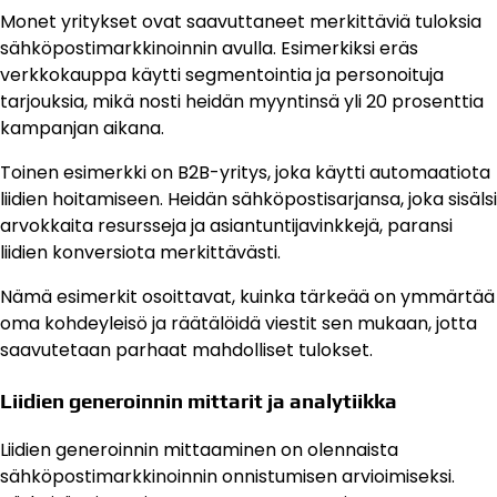
Monet yritykset ovat saavuttaneet merkittäviä tuloksia
sähköpostimarkkinoinnin avulla. Esimerkiksi eräs
verkkokauppa käytti segmentointia ja personoituja
tarjouksia, mikä nosti heidän myyntinsä yli 20 prosenttia
kampanjan aikana.
Toinen esimerkki on B2B-yritys, joka käytti automaatiota
liidien hoitamiseen. Heidän sähköpostisarjansa, joka sisälsi
arvokkaita resursseja ja asiantuntijavinkkejä, paransi
liidien konversiota merkittävästi.
Nämä esimerkit osoittavat, kuinka tärkeää on ymmärtää
oma kohdeyleisö ja räätälöidä viestit sen mukaan, jotta
saavutetaan parhaat mahdolliset tulokset.
Liidien generoinnin mittarit ja analytiikka
Liidien generoinnin mittaaminen on olennaista
sähköpostimarkkinoinnin onnistumisen arvioimiseksi.