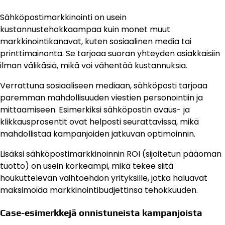
Sähköpostimarkkinointi on usein
kustannustehokkaampaa kuin monet muut
markkinointikanavat, kuten sosiaalinen media tai
printtimainonta. Se tarjoaa suoran yhteyden asiakkaisiin
ilman välikäsiä, mikä voi vähentää kustannuksia.
Verrattuna sosiaaliseen mediaan, sähköposti tarjoaa
paremman mahdollisuuden viestien personointiin ja
mittaamiseen. Esimerkiksi sähköpostin avaus- ja
klikkausprosentit ovat helposti seurattavissa, mikä
mahdollistaa kampanjoiden jatkuvan optimoinnin.
Lisäksi sähköpostimarkkinoinnin ROI (sijoitetun pääoman
tuotto) on usein korkeampi, mikä tekee siitä
houkuttelevan vaihtoehdon yrityksille, jotka haluavat
maksimoida markkinointibudjettinsa tehokkuuden.
Case-esimerkkejä onnistuneista kampanjoista