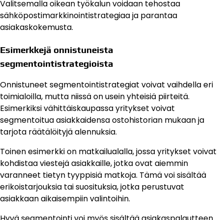
Valitsemalla oikean työkalun voidaan tehostaa
sähköpostimarkkinointistrategiaa ja parantaa
asiakaskokemusta.
Esimerkkejä onnistuneista
segmentointistrategioista
Onnistuneet segmentointistrategiat voivat vaihdella eri
toimialoilla, mutta niissä on usein yhteisiä piirteitä.
Esimerkiksi vähittäiskaupassa yritykset voivat
segmentoitua asiakkaidensa ostohistorian mukaan ja
tarjota räätälöityjä alennuksia.
Toinen esimerkki on matkailualalla, jossa yritykset voivat
kohdistaa viestejä asiakkaille, jotka ovat aiemmin
varanneet tietyn tyyppisiä matkoja. Tämä voi sisältää
erikoistarjouksia tai suosituksia, jotka perustuvat
asiakkaan aikaisempiin valintoihin.
Hyvä segmentointi voi myös sisältää asiakaspalautteen