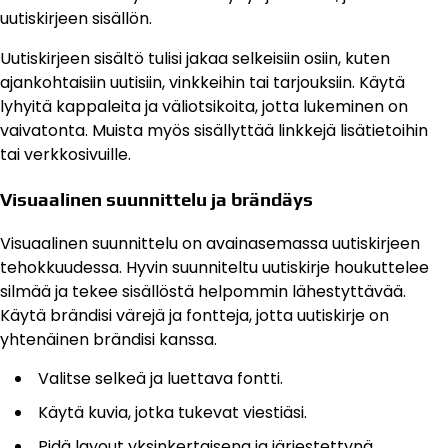
uutiskirjeen sisällön.
Uutiskirjeen sisältö tulisi jakaa selkeisiin osiin, kuten
ajankohtaisiin uutisiin, vinkkeihin tai tarjouksiin. Käytä
lyhyitä kappaleita ja väliotsikoita, jotta lukeminen on
vaivatonta. Muista myös sisällyttää linkkejä lisätietoihin
tai verkkosivuille.
Visuaalinen suunnittelu ja brändäys
Visuaalinen suunnittelu on avainasemassa uutiskirjeen
tehokkuudessa. Hyvin suunniteltu uutiskirje houkuttelee
silmää ja tekee sisällöstä helpommin lähestyttävää.
Käytä brändisi värejä ja fontteja, jotta uutiskirje on
yhtenäinen brändisi kanssa.
Valitse selkeä ja luettava fontti.
Käytä kuvia, jotka tukevat viestiäsi.
Pidä layout yksinkertaisena ja järjestettynä.