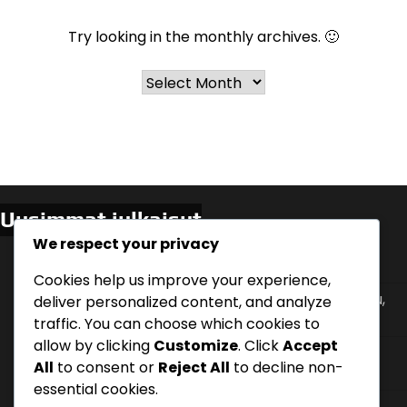
Try looking in the monthly archives. 🙂
Archives
Uusimmat julkaisut
We respect your privacy
Asiakaspalautteen Hyödyntäminen: Kyselyt,
Arvostelut, Suositukset
Cookies help us improve your experience,
Ostoprosessi: Vaiheittainen analyysi, Asiakaspolku,
deliver personalized content, and analyze
Päätöksenteko
traffic. You can choose which cookies to
allow by clicking
Customize
. Click
Accept
Verkostoituminen: Tapahtumat, Yhteistyöt,
All
to consent or
Reject All
to decline non-
Suositukset
essential cookies.
Kilpailuetu Markkinoinnissa: Ainutlaatuiset