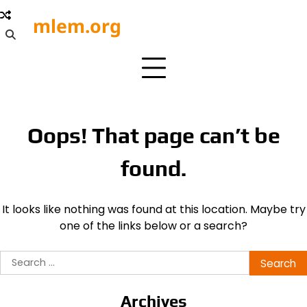
Skip
mlem.org
to
content
Oops! That page can’t be
found.
It looks like nothing was found at this location. Maybe try
one of the links below or a search?
Search
for:
Archives