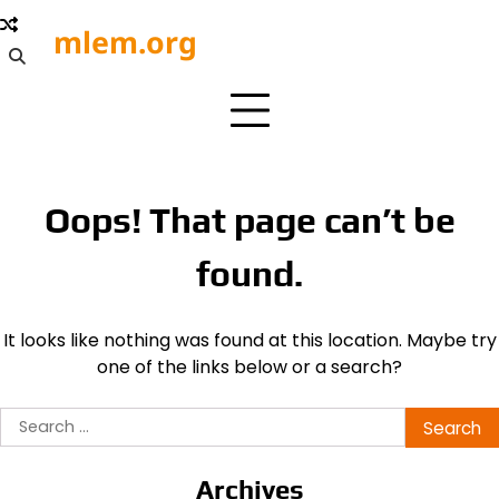
Skip
mlem.org
to
content
Oops! That page can’t be
found.
It looks like nothing was found at this location. Maybe try
one of the links below or a search?
Search
for:
Archives