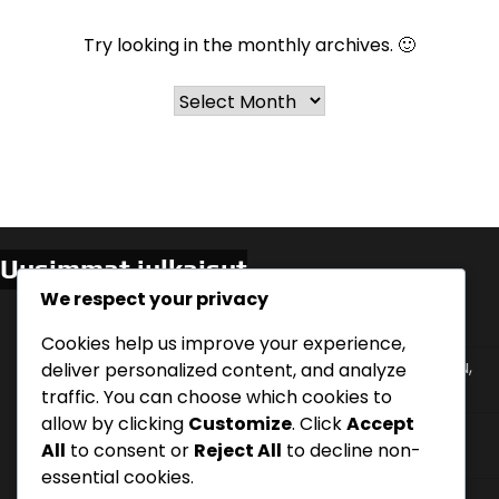
Try looking in the monthly archives. 🙂
Archives
Uusimmat julkaisut
We respect your privacy
Asiakaspalautteen Hyödyntäminen: Kyselyt,
Arvostelut, Suositukset
Cookies help us improve your experience,
Ostoprosessi: Vaiheittainen analyysi, Asiakaspolku,
deliver personalized content, and analyze
Päätöksenteko
traffic. You can choose which cookies to
allow by clicking
Customize
. Click
Accept
Verkostoituminen: Tapahtumat, Yhteistyöt,
All
to consent or
Reject All
to decline non-
Suositukset
essential cookies.
Kilpailuetu Markkinoinnissa: Ainutlaatuiset