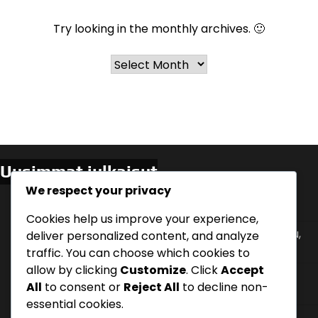
Try looking in the monthly archives. 🙂
Archives
Uusimmat julkaisut
We respect your privacy
Asiakaspalautteen Hyödyntäminen: Kyselyt,
Arvostelut, Suositukset
Cookies help us improve your experience,
Ostoprosessi: Vaiheittainen analyysi, Asiakaspolku,
deliver personalized content, and analyze
Päätöksenteko
traffic. You can choose which cookies to
allow by clicking
Customize
. Click
Accept
Verkostoituminen: Tapahtumat, Yhteistyöt,
All
to consent or
Reject All
to decline non-
Suositukset
essential cookies.
Kilpailuetu Markkinoinnissa: Ainutlaatuiset