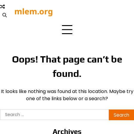
Skip
mlem.org
to
content
Oops! That page can’t be
found.
It looks like nothing was found at this location. Maybe try
one of the links below or a search?
Search
for:
Archives