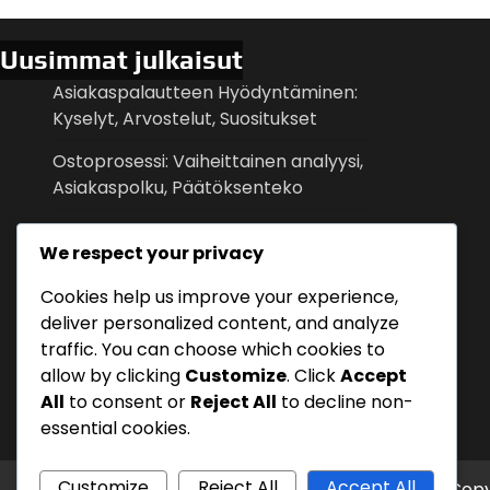
Uusimmat julkaisut
Asiakaspalautteen Hyödyntäminen:
Kyselyt, Arvostelut, Suositukset
Ostoprosessi: Vaiheittainen analyysi,
Asiakaspolku, Päätöksenteko
Verkostoituminen: Tapahtumat,
We respect your privacy
Yhteistyöt, Suositukset
Cookies help us improve your experience,
Kilpailuetu Markkinoinnissa:
deliver personalized content, and analyze
Ainutlaatuiset myyntiväittämät,
traffic. You can choose which cookies to
Erottuminen
allow by clicking
Customize
. Click
Accept
Liidien Hoito: Seuranta, Viestintä,
All
to consent or
Reject All
to decline non-
Muuntaminen
essential cookies.
Customize
Reject All
Accept All
Copy