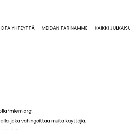
OTA YHTEYTTÄ
MEIDÄN TARINAMME
KAIKKI JULKAIS
olla ‘mlem.org’.
valla, joka vahingoittaa muita käyttäjiä.