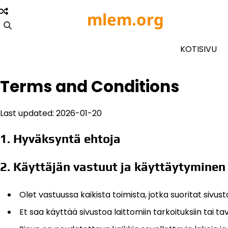
Skip
mlem.org
to
content
KOTISIVU
Terms and Conditions
Last updated: 2026-01-20
1. Hyväksyntä ehtoja
2. Käyttäjän vastuut ja käyttäytyminen
Olet vastuussa kaikista toimista, jotka suoritat sivust
Et saa käyttää sivustoa laittomiin tarkoituksiin tai ta