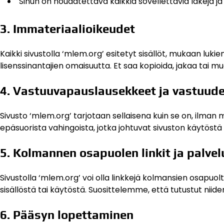
Sinun on noudatettava kaikkia sovellettavia lakeja ja
3. Immateriaalioikeudet
Kaikki sivustolla ‘mlem.org’ esitetyt sisällöt, mukaan lukie
lisenssinantajien omaisuutta. Et saa kopioida, jakaa tai muo
4. Vastuuvapauslausekkeet ja vastuude
Sivusto ‘mlem.org’ tarjotaan sellaisena kuin se on, ilman
epäsuorista vahingoista, jotka johtuvat sivuston käytöstä
5. Kolmannen osapuolen linkit ja palvel
Sivustolla ‘mlem.org’ voi olla linkkejä kolmansien osapuo
sisällöstä tai käytöstä. Suosittelemme, että tutustut niide
6. Pääsyn lopettaminen