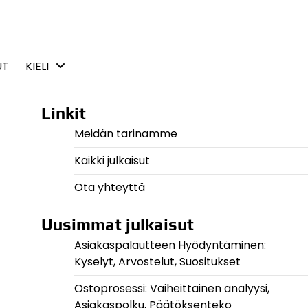
UT
KIELI
Linkit
Meidän tarinamme
Kaikki julkaisut
Ota yhteyttä
Uusimmat julkaisut
Asiakaspalautteen Hyödyntäminen:
Kyselyt, Arvostelut, Suositukset
Ostoprosessi: Vaiheittainen analyysi,
Asiakaspolku, Päätöksenteko