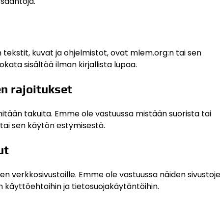
 sääntöjä.
n tekstit, kuvat ja ohjelmistot, ovat mlem.org:n tai sen
kata sisältöä ilman kirjallista lupaa.
n rajoitukset
 mitään takuita. Emme ole vastuussa mistään suorista tai
 tai sen käytön estymisestä.
ut
lten verkkosivustoille. Emme ole vastuussa näiden sivustoj
n käyttöehtoihin ja tietosuojakäytäntöihin.