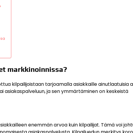
?
ssa
eet markkinoinnissa?
ua kilpailijoistaan tarjoamalla asiakkaille ainutlaatuisia a
 tai asiakaspalveluun, ja sen ymmärtäminen on keskeistä
 asiakkailleen enemmän arvoa kuin kilpailijat. Tämä voi joh
erinomaisesta asiakaspalvelusta. Kilpailuedun merkitys kor