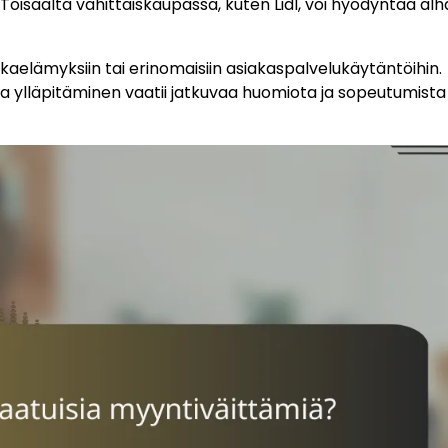
ä. Toisaalta vähittäiskaupassa, kuten Lidl, voi hyödyntää alh
uokaelämyksiin tai erinomaisiin asiakaspalvelukäytäntöihin.
 ja ylläpitäminen vaatii jatkuvaa huomiota ja sopeutumista