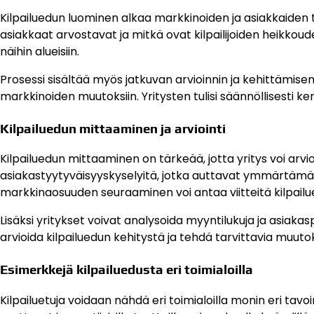
Kilpailuedun luominen alkaa markkinoiden ja asiakkaide
asiakkaat arvostavat ja mitkä ovat kilpailijoiden heikkoud
näihin alueisiin.
Prosessi sisältää myös jatkuvan arvioinnin ja kehittämisen.
markkinoiden muutoksiin. Yritysten tulisi säännöllisesti ker
Kilpailuedun mittaaminen ja arviointi
Kilpailuedun mittaaminen on tärkeää, jotta yritys voi arvi
asiakastyytyväisyyskyselyitä, jotka auttavat ymmärtämää
markkinaosuuden seuraaminen voi antaa viitteitä kilpailu
Lisäksi yritykset voivat analysoida myyntilukuja ja asiaka
arvioida kilpailuedun kehitystä ja tehdä tarvittavia muuto
Esimerkkejä kilpailuedusta eri toimialoilla
Kilpailuetuja voidaan nähdä eri toimialoilla monin eri tavoi