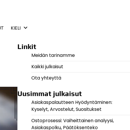
UT
KIELI
Linkit
Meidän tarinamme
Kaikki julkaisut
Ota yhteyttä
Uusimmat julkaisut
Asiakaspalautteen Hyödyntäminen:
Kyselyt, Arvostelut, Suositukset
Ostoprosessi: Vaiheittainen analyysi,
Asiakaspolku, Päätöksenteko