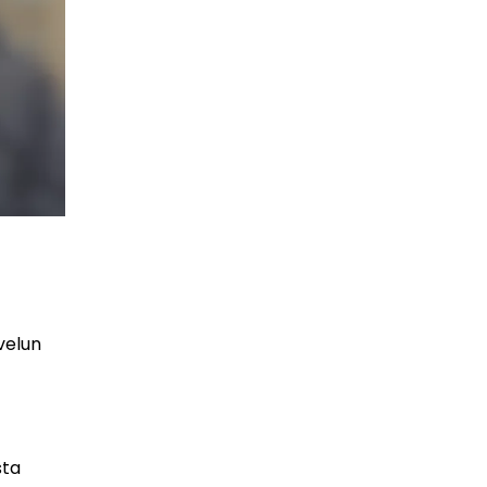
lvelun
sta