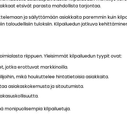
asiakkaat etsivät parasta mahdollista tarjontaa.
kuttelemaan ja säilyttämään asiakkaita paremmin kuin kilpail
taloudellisiin tuloksiin. Kilpailuedun jatkuva kehittämine
 toimialasta riippuen. Yleisimmät kilpailuedun tyypit ovat:
t, jotka erottuvat markkinoilla.
joihin, mikä houkuttelee hintatietoisia asiakkaita.
taa asiakaskokemusta ja sitoutumista.
akasuskollisuutta.
ää monipuolisempia kilpailuetuja.