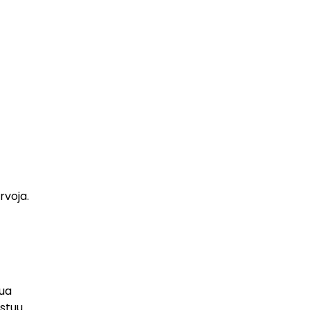
rvoja.
tua
ostuu