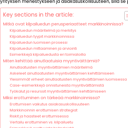
yrityksen menestykseen ja asiakasuskollisuuteen, sillä se 
Key sections in the article:
Mitkä ovat kilpailuedun perusperiaatteet markkinoinnissa?
Kilpailuedun määritelmä ja merkitys
Kilpailuedun tyypit markkinoinnissa
Kilpailuedun luomisen prosessi
Kilpailuedun mittaaminen ja arviointi
Esimerkkejä kilpailuedusta eri toimialoilla
Miten kehittää ainutlaatuisia myyntiväittämiä?
Ainutlaatuisten myyntiväittämien määritelmä
Askeleet ainutlaatuisten myyntiväittämien kehittämiseen
Yleisimmät virheet ainutlaatuisten myyntiväittämien luomisessa
Case-esimerkkejä onnistuneista myyntiväittämistä
Työkalut ja resurssit myyntiväittämien kehittämiseen
Miksi erottuminen on tärkeää markkinoinnissa?
Erottumisen vaikutus asiakasuskollisuuteen
Markkinoinnin erottumisen strategiat
Riskit ja haasteet erottumisessa
Vertailu erottuminen vs. kilpailuetu