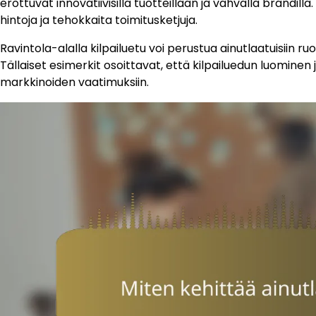
erottuvat innovatiivisilla tuotteillaan ja vahvalla brändill
hintoja ja tehokkaita toimitusketjuja.
Ravintola-alalla kilpailuetu voi perustua ainutlaatuisiin r
Tällaiset esimerkit osoittavat, että kilpailuedun luominen
markkinoiden vaatimuksiin.