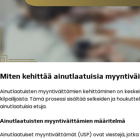
Miten kehittää ainutlaatuisia myyntivä
Ainutlaatuisten myyntiväittämien kehittäminen on keske
kilpailijoista. Tämä prosessi sisältää selkeiden ja houkutt
ainutlaatuisia etuja.
Ainutlaatuisten myyntiväittämien määritelmä
Ainutlaatuiset myyntiväittämät (USP) ovat viestejä, jotka