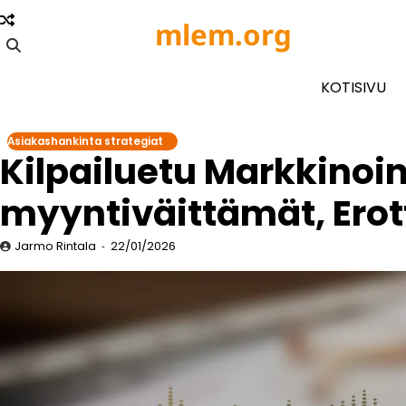
Skip
mlem.org
to
content
KOTISIVU
Asiakashankinta strategiat
Kilpailuetu Markkinoin
myyntiväittämät, Ero
Jarmo Rintala
22/01/2026