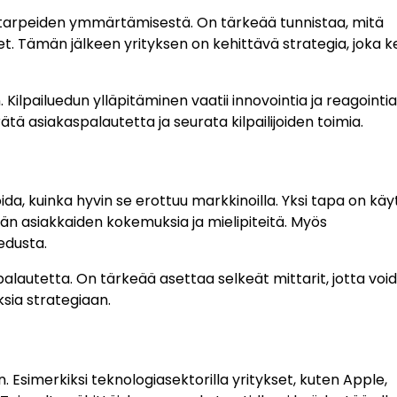
n tarpeiden ymmärtämisestä. On tärkeää tunnistaa, mitä
et. Tämän jälkeen yrityksen on kehittävä strategia, joka k
 Kilpailuedun ylläpitäminen vaatii innovointia ja reagointia
ätä asiakaspalautetta ja seurata kilpailijoiden toimia.
oida, kuinka hyvin se erottuu markkinoilla. Yksi tapa on kä
n asiakkaiden kokemuksia ja mielipiteitä. Myös
edusta.
spalautetta. On tärkeää asettaa selkeät mittarit, jotta voi
ksia strategiaan.
n. Esimerkiksi teknologiasektorilla yritykset, kuten Apple,