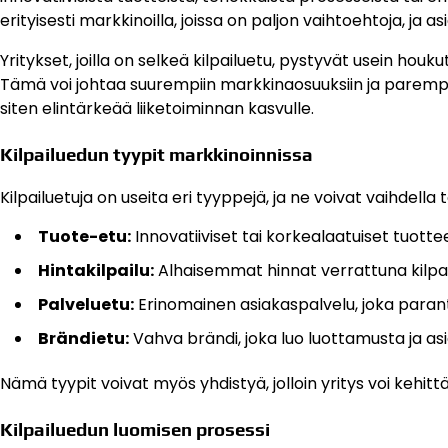
erityisesti markkinoilla, joissa on paljon vaihtoehtoja, ja 
Yritykset, joilla on selkeä kilpailuetu, pystyvät usein hou
Tämä voi johtaa suurempiin markkinaosuuksiin ja parempiin 
siten elintärkeää liiketoiminnan kasvulle.
Kilpailuedun tyypit markkinoinnissa
Kilpailuetuja on useita eri tyyppejä, ja ne voivat vaihdella
Tuote-etu:
Innovatiiviset tai korkealaatuiset tuottee
Hintakilpailu:
Alhaisemmat hinnat verrattuna kilpaili
Palveluetu:
Erinomainen asiakaspalvelu, joka paran
Brändietu:
Vahva brändi, joka luo luottamusta ja asi
Nämä tyypit voivat myös yhdistyä, jolloin yritys voi kehitt
Kilpailuedun luomisen prosessi