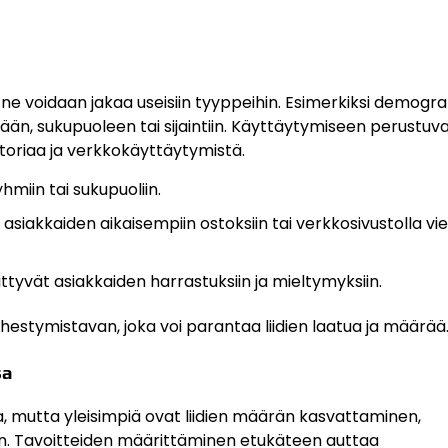
e voidaan jakaa useisiin tyyppeihin. Esimerkiksi demograf
ään, sukupuoleen tai sijaintiin. Käyttäytymiseen perustuv
toriaa ja verkkokäyttäytymistä.
miin tai sukupuoliin.
iakkaiden aikaisempiin ostoksiin tai verkkosivustolla vi
ttyvät asiakkaiden harrastuksiin ja mieltymyksiin.
estymistavan, joka voi parantaa liidien laatua ja määrää
sa
, mutta yleisimpiä ovat liidien määrän kasvattaminen,
n. Tavoitteiden määrittäminen etukäteen auttaa