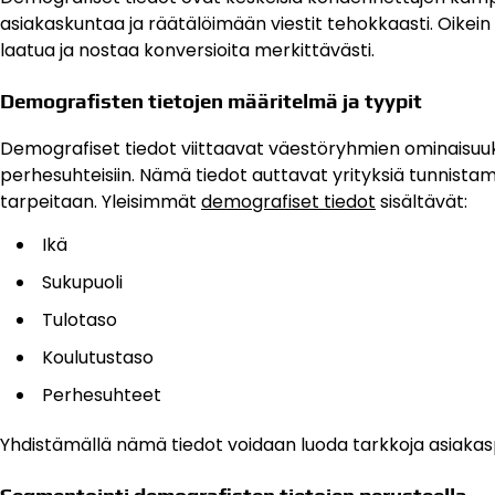
asiakaskuntaa ja räätälöimään viestit tehokkaasti. Oikei
laatua ja nostaa konversioita merkittävästi.
Demografisten tietojen määritelmä ja tyypit
Demografiset tiedot viittaavat väestöryhmien ominaisuuks
perhesuhteisiin. Nämä tiedot auttavat yrityksiä tunnis
tarpeitaan. Yleisimmät
demografiset tiedot
sisältävät:
Ikä
Sukupuoli
Tulotaso
Koulutustaso
Perhesuhteet
Yhdistämällä nämä tiedot voidaan luoda tarkkoja asiakaspr
Segmentointi demografisten tietojen perusteella