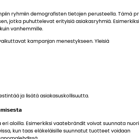
iin ryhmiin demografisten tietojen perusteella. Tämä pr
en, jotka puhuttelevat erityisiä asiakasryhmiä. Esimerkiks
a kuin vanhemmille.
a vaikuttavat kampanjan menestykseen. Yleisiä
intää ja lisätä asiakasuskollisuutta.
amisesta
 aloilla. Esimerkiksi vaatebrändit voivat suunnata nuori
vissa, kun taas eläkeläisille suunnatut tuotteet voidaan
 sanomalehdissä.