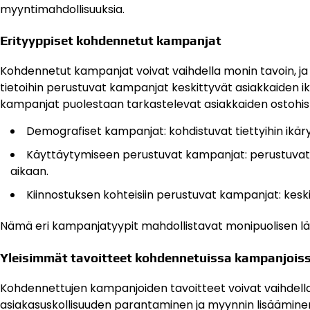
myyntimahdollisuuksia.
Erityyppiset kohdennetut kampanjat
Kohdennetut kampanjat voivat vaihdella monin tavoin, ja n
tietoihin perustuvat kampanjat keskittyvät asiakkaiden ik
kampanjat puolestaan tarkastelevat asiakkaiden ostohis
Demografiset kampanjat: kohdistuvat tiettyihin ikäryh
Käyttäytymiseen perustuvat kampanjat: perustuvat as
aikaan.
Kiinnostuksen kohteisiin perustuvat kampanjat: keski
Nämä eri kampanjatyypit mahdollistavat monipuolisen läh
Yleisimmät tavoitteet kohdennetuissa kampanjois
Kohdennettujen kampanjoiden tavoitteet voivat vaihdella
asiakasuskollisuuden parantaminen ja myynnin lisäämine