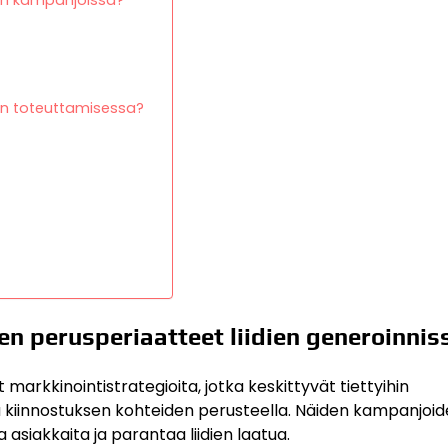
ään kampanjoissa?
en toteuttamisessa?
n perusperiaatteet liidien generoinnis
 markkinointistrategioita, jotka keskittyvät tiettyihin
a kiinnostuksen kohteiden perusteella. Näiden kampanjoi
 asiakkaita ja parantaa liidien laatua.