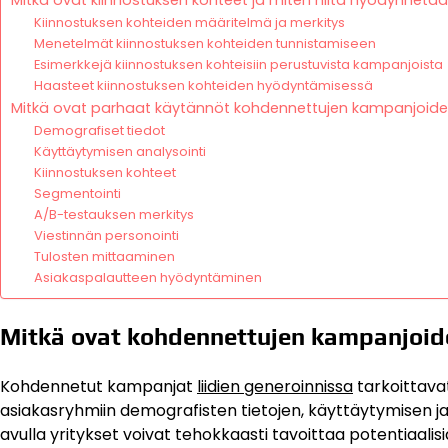
Mitkä ovat kiinnostuksen kohteet ja miten niitä hyödynnet
Kiinnostuksen kohteiden määritelmä ja merkitys
Menetelmät kiinnostuksen kohteiden tunnistamiseen
Esimerkkejä kiinnostuksen kohteisiin perustuvista kampanjoista
Haasteet kiinnostuksen kohteiden hyödyntämisessä
Mitkä ovat parhaat käytännöt kohdennettujen kampanjoid
Demografiset tiedot
Käyttäytymisen analysointi
Kiinnostuksen kohteet
Segmentointi
A/B-testauksen merkitys
Viestinnän personointi
Tulosten mittaaminen
Asiakaspalautteen hyödyntäminen
Mitkä ovat kohdennettujen kampanjoide
Kohdennetut kampanjat
liidien generoinnissa
tarkoittavat
asiakasryhmiin demografisten tietojen, käyttäytymisen j
avulla yritykset voivat tehokkaasti tavoittaa potentiaalisia