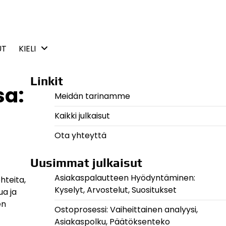
UT
KIELI
Linkit
sa:
Meidän tarinamme
Kaikki julkaisut
Ota yhteyttä
Uusimmat julkaisut
Asiakaspalautteen Hyödyntäminen:
hteita,
Kyselyt, Arvostelut, Suositukset
ua ja
en
Ostoprosessi: Vaiheittainen analyysi,
Asiakaspolku, Päätöksenteko