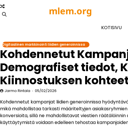
Skip
mlem.org
to
content
KOTISIVU
Digitaalinen markkinointi liidien generoinnissa
Kohdennetut Kampanja
Demografiset tiedot, 
Kiinnostuksen kohtee
Jarmo Rintala
05/02/2026
Kohdennetut kampanjat liidien generoinnissa hyödyntävät 
mikä mahdollistaa tarkasti määriteltyjen asiakasryhmien t
konversioita, sillä ne mahdollistavat viestien räätälöinn
käyttäytymistä voidaan edelleen tehostaa kampanjoiden 