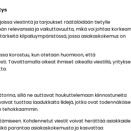
tys
ssa viestintä ja tarjoukset räätälöidään tietylle
n relevanssia ja vaikuttavuutta, mikä voi johtaa korkeam
tärkeitä kilpailuympäristössä, jossa asiakaskokemus on
issa korostuu, kun otetaan huomioon, että
. Tavoittamalla oikeat ihmiset oikealla viestillä, yritykse
ta.
torina, sillä ne auttavat houkuttelemaan kiinnostuneita
 voivat tuottaa laadukkaita liidejä, jotka ovat todennäköi
ään tehokkaammin.
ämiseen. Kohdennetut viestit voivat herättää asiakkaide
mikä parantaa asiakaskokemusta ja kasvattaa