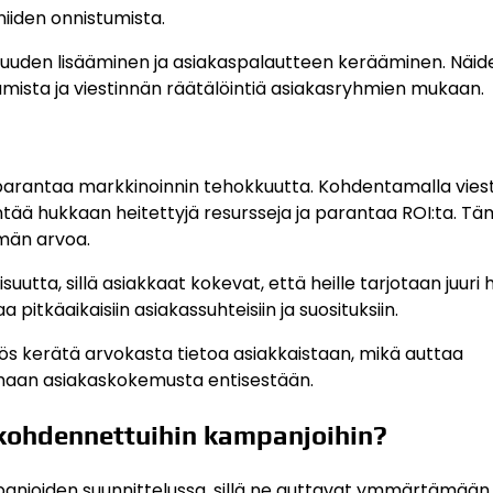
iiden onnistumista.
ttuuden lisääminen ja asiakaspalautteen kerääminen. Näid
mista ja viestinnän räätälöintiä asiakasryhmien mukaan.
arantaa markkinoinnin tehokkuutta. Kohdentamalla viesti
entää hukkaan heitettyjä resursseja ja parantaa ROI:ta. T
mmän arvoa.
uutta, sillä asiakkaat kokevat, että heille tarjotaan juuri 
 pitkäaikaisiin asiakassuhteisiin ja suosituksiin.
s kerätä arvokasta tietoa asiakkaistaan, mikä auttaa
amaan asiakaskokemusta entisestään.
 kohdennettuihin kampanjoihin?
anjoiden suunnittelussa, sillä ne auttavat ymmärtämään