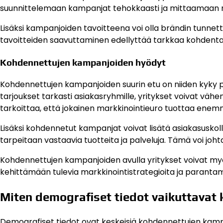
suunnittelemaan kampanjat tehokkaasti ja mittaamaan n
Lisäksi kampanjoiden tavoitteena voi olla brändin tunne
tavoitteiden saavuttaminen edellyttää tarkkaa kohdenta
Kohdennettujen kampanjoiden hyödyt
Kohdennettujen kampanjoiden suurin etu on niiden kyky p
tarjoukset tarkasti asiakasryhmille, yritykset voivat väh
tarkoittaa, että jokainen markkinointieuro tuottaa ene
Lisäksi kohdennetut kampanjat voivat lisätä asiakasuskollis
tarpeitaan vastaavia tuotteita ja palveluja. Tämä voi johtaa
Kohdennettujen kampanjoiden avulla yritykset voivat myö
kehittämään tulevia markkinointistrategioita ja parant
Miten demografiset tiedot vaikuttavat
Demografiset tiedot ovat keskeisiä kohdennettujen kamp