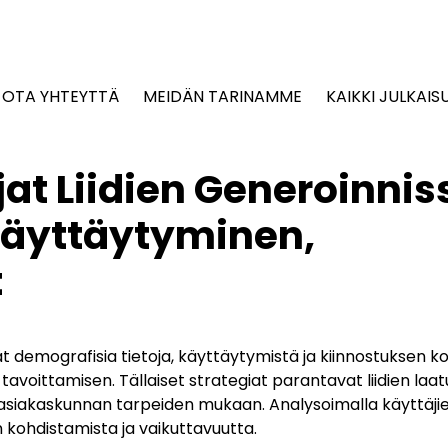
OTA YHTEYTTÄ
MEIDÄN TARINAMME
KAIKKI JULKAIS
t Liidien Generoinnis
Käyttäytyminen,
t
demografisia tietoja, käyttäytymistä ja kiinnostuksen ko
avoittamisen. Tällaiset strategiat parantavat liidien laat
in asiakaskunnan tarpeiden mukaan. Analysoimalla käyttäji
kohdistamista ja vaikuttavuutta.