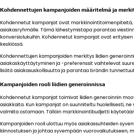
Kohdennettujen kampanjoiden määritelmä ja merki
Kohdennetut kampanjat ovat markkinointitoimenpiteitä, joi
asiakasryhmälle. Tämä lähestymistapa parantaa viestinnä
konversiolukuihin. Kohdennetut kampanjat ovat erityisen 
keskiössä.
Kohdennettujen kampanjoiden merkitys liidien generoinn
asiakaskäyttäytyminen ja -preferenssit vaihtelevat suuresti
lisätä asiakasuskollisuutta ja parantaa brändin tunnettuut
Kampanjoiden rooli liidien generoinnissa
Kohdennetut kampanjat toimivat liidien generoinnin moot
asiakkaita. Kun kampanjat on suunniteltu huolellisesti, ne
valmiita ostamaan. Tällöin markkinointibudjetti käytet
Kampanjoiden rooli ulottuu myös asiakassuhteiden syvent
kiinnostuksen ja johtaa syvempään vuorovaikutukseen, 