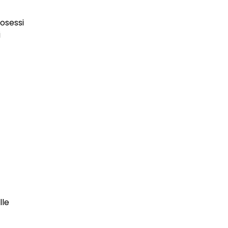
osessi
i
lle