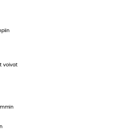
piin
t voivat
semmin
n