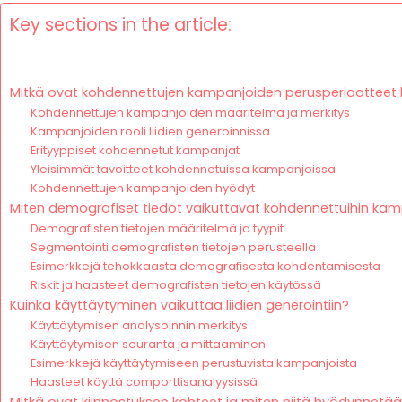
Key sections in the article:
Mitkä ovat kohdennettujen kampanjoiden perusperiaatteet l
Kohdennettujen kampanjoiden määritelmä ja merkitys
Kampanjoiden rooli liidien generoinnissa
Erityyppiset kohdennetut kampanjat
Yleisimmät tavoitteet kohdennetuissa kampanjoissa
Kohdennettujen kampanjoiden hyödyt
Miten demografiset tiedot vaikuttavat kohdennettuihin kam
Demografisten tietojen määritelmä ja tyypit
Segmentointi demografisten tietojen perusteella
Esimerkkejä tehokkaasta demografisesta kohdentamisesta
Riskit ja haasteet demografisten tietojen käytössä
Kuinka käyttäytyminen vaikuttaa liidien generointiin?
Käyttäytymisen analysoinnin merkitys
Käyttäytymisen seuranta ja mittaaminen
Esimerkkejä käyttäytymiseen perustuvista kampanjoista
Haasteet käyttä comporttisanalyysissä