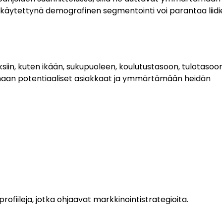
n käytettynä demografinen segmentointi voi parantaa liid
iin, kuten ikään, sukupuoleen, koulutustasoon, tulotasoon
tamaan potentiaaliset asiakkaat ja ymmärtämään heidän
ofiileja, jotka ohjaavat markkinointistrategioita.