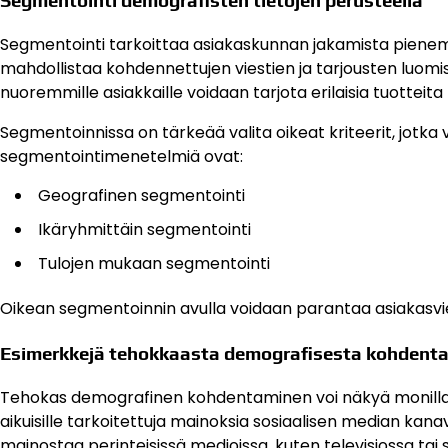
Segmentointi tarkoittaa asiakaskunnan jakamista pienemp
mahdollistaa kohdennettujen viestien ja tarjousten luomis
nuoremmille asiakkaille voidaan tarjota erilaisia tuotteit
Segmentoinnissa on tärkeää valita oikeat kriteerit, jotk
segmentointimenetelmiä ovat:
Geografinen segmentointi
Ikäryhmittäin segmentointi
Tulojen mukaan segmentointi
Oikean segmentoinnin avulla voidaan parantaa asiakasviest
Esimerkkejä tehokkaasta demografisesta kohdent
Tehokas demografinen kohdentaminen voi näkyä monilla eri
aikuisille tarkoitettuja mainoksia sosiaalisen median kana
mainostaa perinteisissä medioissa, kuten televisiossa tai