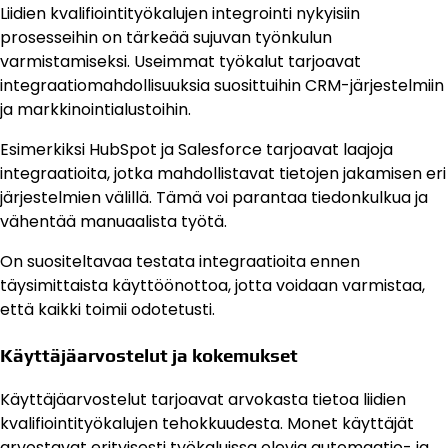
Liidien kvalifiointityökalujen integrointi nykyisiin
prosesseihin on tärkeää sujuvan työnkulun
varmistamiseksi. Useimmat työkalut tarjoavat
integraatiomahdollisuuksia suosittuihin CRM-järjestelmiin
ja markkinointialustoihin.
Esimerkiksi HubSpot ja Salesforce tarjoavat laajoja
integraatioita, jotka mahdollistavat tietojen jakamisen eri
järjestelmien välillä. Tämä voi parantaa tiedonkulkua ja
vähentää manuaalista työtä.
On suositeltavaa testata integraatioita ennen
täysimittaista käyttöönottoa, jotta voidaan varmistaa,
että kaikki toimii odotetusti.
Käyttäjäarvostelut ja kokemukset
Käyttäjäarvostelut tarjoavat arvokasta tietoa liidien
kvalifiointityökalujen tehokkuudesta. Monet käyttäjät
arvostavat erityisesti työkaluissa olevia automaatio- ja