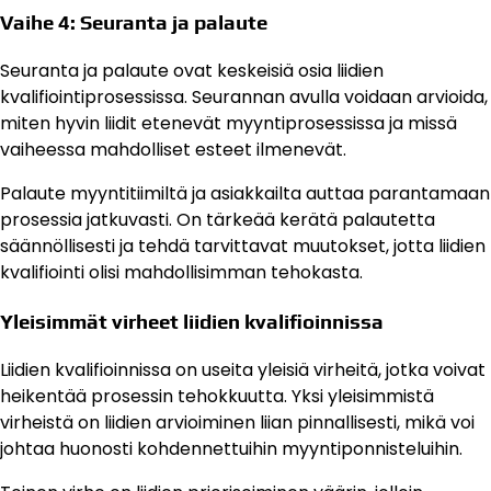
Vaihe 4: Seuranta ja palaute
Seuranta ja palaute ovat keskeisiä osia liidien
kvalifiointiprosessissa. Seurannan avulla voidaan arvioida,
miten hyvin liidit etenevät myyntiprosessissa ja missä
vaiheessa mahdolliset esteet ilmenevät.
Palaute myyntitiimiltä ja asiakkailta auttaa parantamaan
prosessia jatkuvasti. On tärkeää kerätä palautetta
säännöllisesti ja tehdä tarvittavat muutokset, jotta liidien
kvalifiointi olisi mahdollisimman tehokasta.
Yleisimmät virheet liidien kvalifioinnissa
Liidien kvalifioinnissa on useita yleisiä virheitä, jotka voivat
heikentää prosessin tehokkuutta. Yksi yleisimmistä
virheistä on liidien arvioiminen liian pinnallisesti, mikä voi
johtaa huonosti kohdennettuihin myyntiponnisteluihin.