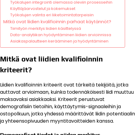
Työkalujen integrointi olemassa oleviin prosesseihin
Käyttäjäarvostelut ja kokemukset
Työkalujen valinta eri liiketoimintatarpeisiin
Mitkä ovat liidien kvalifioinnin parhaat käytännöt?
Tiimityön merkitys liidien käsittelyssä
Data-analytiikan hyödyntäminen liidien arvioinnissa
Asiakaspalautteen kerääminen ja hyödyntäminen
Mitkä ovat liidien kvalifioinnin
kriteerit?
Liidien kvalifioinnin kriteerit ovat tärkeitä tekijöitä, jotka
auttavat arvioimaan, kuinka todennäköisesti liidi muuttuu
maksavaksi asiakkaaksi. Kriteerit perustuvat
demografisiin tietoihin, käyttäytymis-signaaleihin ja
ostopolkuun, jotka yhdessä määrittävät liidin potentiaalin
ja yhteensopivuuden myyntitavoitteiden kanssa.
Demografiset tiedot ja niiden merkitys