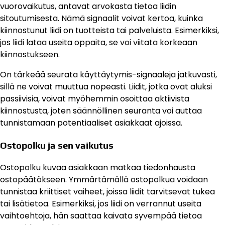
vuorovaikutus, antavat arvokasta tietoa liidin
sitoutumisesta. Nämä signaalit voivat kertoa, kuinka
kiinnostunut liidi on tuotteista tai palveluista. Esimerkiksi,
jos liidi lataa useita oppaita, se voi viitata korkeaan
kiinnostukseen.
On tärkeää seurata käyttäytymis-signaaleja jatkuvasti,
sillä ne voivat muuttua nopeasti. Liidit, jotka ovat aluksi
passiivisia, voivat myöhemmin osoittaa aktiivista
kiinnostusta, joten säännöllinen seuranta voi auttaa
tunnistamaan potentiaaliset asiakkaat ajoissa.
Ostopolku ja sen vaikutus
Ostopolku kuvaa asiakkaan matkaa tiedonhausta
ostopäätökseen. Ymmärtämällä ostopolkua voidaan
tunnistaa kriittiset vaiheet, joissa liidit tarvitsevat tukea
tai lisätietoa. Esimerkiksi, jos liidi on verrannut useita
vaihtoehtoja, hän saattaa kaivata syvempää tietoa