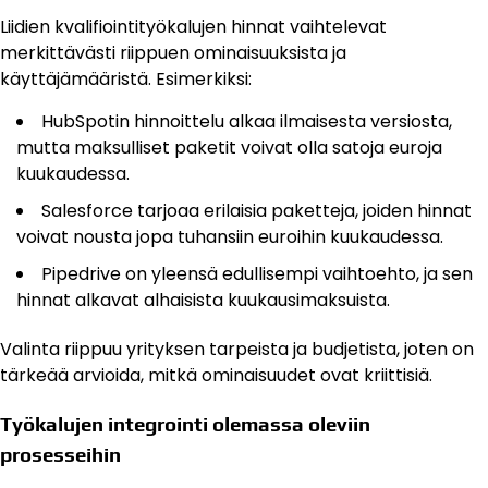
Liidien kvalifiointityökalujen hinnat vaihtelevat
merkittävästi riippuen ominaisuuksista ja
käyttäjämääristä. Esimerkiksi:
HubSpotin hinnoittelu alkaa ilmaisesta versiosta,
mutta maksulliset paketit voivat olla satoja euroja
kuukaudessa.
Salesforce tarjoaa erilaisia paketteja, joiden hinnat
voivat nousta jopa tuhansiin euroihin kuukaudessa.
Pipedrive on yleensä edullisempi vaihtoehto, ja sen
hinnat alkavat alhaisista kuukausimaksuista.
Valinta riippuu yrityksen tarpeista ja budjetista, joten on
tärkeää arvioida, mitkä ominaisuudet ovat kriittisiä.
Työkalujen integrointi olemassa oleviin
prosesseihin