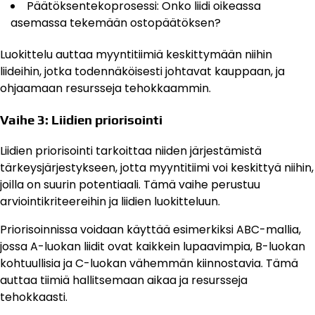
Päätöksentekoprosessi: Onko liidi oikeassa
asemassa tekemään ostopäätöksen?
Luokittelu auttaa myyntitiimiä keskittymään niihin
liideihin, jotka todennäköisesti johtavat kauppaan, ja
ohjaamaan resursseja tehokkaammin.
Vaihe 3: Liidien priorisointi
Liidien priorisointi tarkoittaa niiden järjestämistä
tärkeysjärjestykseen, jotta myyntitiimi voi keskittyä niihin,
joilla on suurin potentiaali. Tämä vaihe perustuu
arviointikriteereihin ja liidien luokitteluun.
Priorisoinnissa voidaan käyttää esimerkiksi ABC-mallia,
jossa A-luokan liidit ovat kaikkein lupaavimpia, B-luokan
kohtuullisia ja C-luokan vähemmän kiinnostavia. Tämä
auttaa tiimiä hallitsemaan aikaa ja resursseja
tehokkaasti.