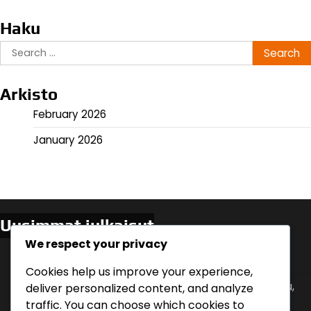
Haku
Search
for:
Arkisto
February 2026
January 2026
Uusimmat julkaisut
We respect your privacy
Asiakaspalautteen Hyödyntäminen: Kyselyt,
Arvostelut, Suositukset
Cookies help us improve your experience,
Ostoprosessi: Vaiheittainen analyysi, Asiakaspolku,
deliver personalized content, and analyze
Päätöksenteko
traffic. You can choose which cookies to