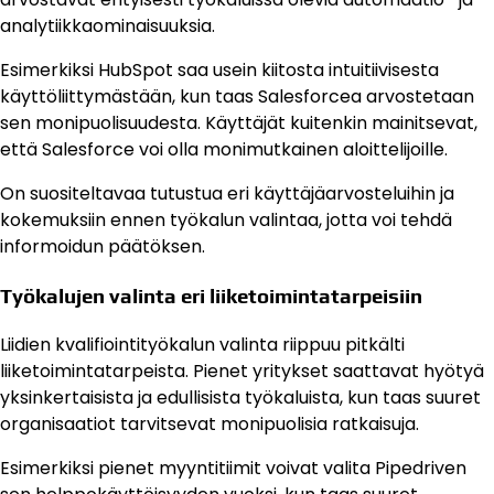
analytiikkaominaisuuksia.
Esimerkiksi HubSpot saa usein kiitosta intuitiivisesta
käyttöliittymästään, kun taas Salesforcea arvostetaan
sen monipuolisuudesta. Käyttäjät kuitenkin mainitsevat,
että Salesforce voi olla monimutkainen aloittelijoille.
On suositeltavaa tutustua eri käyttäjäarvosteluihin ja
kokemuksiin ennen työkalun valintaa, jotta voi tehdä
informoidun päätöksen.
Työkalujen valinta eri liiketoimintatarpeisiin
Liidien kvalifiointityökalun valinta riippuu pitkälti
liiketoimintatarpeista. Pienet yritykset saattavat hyötyä
yksinkertaisista ja edullisista työkaluista, kun taas suuret
organisaatiot tarvitsevat monipuolisia ratkaisuja.
Esimerkiksi pienet myyntitiimit voivat valita Pipedriven