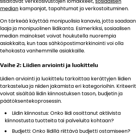
sisältävät verkkosivustojen lomakkeet,
sosiaalisen
median
kampanjat, tapahtumat ja verkostoituminen.
On tärkeää käyttää monipuolisia kanavia, jotta saadaan
laaja ja monipuolinen liidikanta. Esimerkiksi, sosiaalisen
median mainokset voivat houkutella nuorempia
asiakkaita, kun taas sähköpostimarkkinointi voi olla
tehokasta vanhemmille asiakkaille.
Vaihe 2: Liidien arviointi ja luokittelu
Liidien arviointi ja luokittelu tarkoittaa kerättyjen liidien
tarkastelua ja niiden jakamista eri kategorioihin. Kriteerit
voivat sisältää liidin kiinnostuksen tason, budjetin ja
päätöksentekoprosessin.
Liidin kiinnostus: Onko liidi osoittanut aktiivista
kiinnostusta tuotteita tai palveluita kohtaan?
Budjetti: Onko liidillä riittävä budjetti ostamiseen?