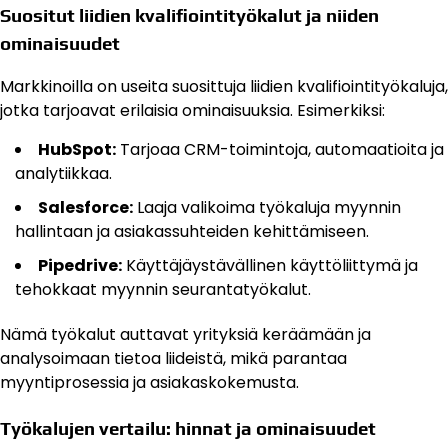
Suositut liidien kvalifiointityökalut ja niiden
ominaisuudet
Markkinoilla on useita suosittuja liidien kvalifiointityökaluja,
jotka tarjoavat erilaisia ominaisuuksia. Esimerkiksi:
HubSpot:
Tarjoaa CRM-toimintoja, automaatioita ja
analytiikkaa.
Salesforce:
Laaja valikoima työkaluja myynnin
hallintaan ja asiakassuhteiden kehittämiseen.
Pipedrive:
Käyttäjäystävällinen käyttöliittymä ja
tehokkaat myynnin seurantatyökalut.
Nämä työkalut auttavat yrityksiä keräämään ja
analysoimaan tietoa liideistä, mikä parantaa
myyntiprosessia ja asiakaskokemusta.
Työkalujen vertailu: hinnat ja ominaisuudet