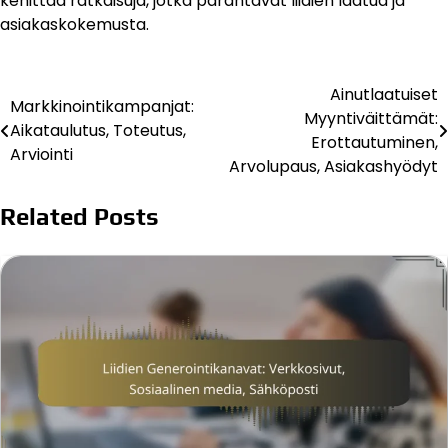
kehittää ratkaisuja, jotka parantavat liidien laatua ja
asiakaskokemusta.
Ainutlaatuiset
Post
Markkinointikampanjat:
Myyntiväittämät:
Aikataulutus, Toteutus,
navigation
Erottautuminen,
Arviointi
Arvolupaus, Asiakashyödyt
Related Posts