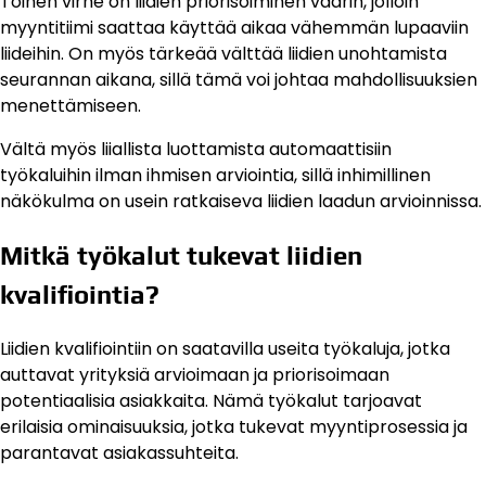
Toinen virhe on liidien priorisoiminen väärin, jolloin
myyntitiimi saattaa käyttää aikaa vähemmän lupaaviin
liideihin. On myös tärkeää välttää liidien unohtamista
seurannan aikana, sillä tämä voi johtaa mahdollisuuksien
menettämiseen.
Vältä myös liiallista luottamista automaattisiin
työkaluihin ilman ihmisen arviointia, sillä inhimillinen
näkökulma on usein ratkaiseva liidien laadun arvioinnissa.
Mitkä työkalut tukevat liidien
kvalifiointia?
Liidien kvalifiointiin on saatavilla useita työkaluja, jotka
auttavat yrityksiä arvioimaan ja priorisoimaan
potentiaalisia asiakkaita. Nämä työkalut tarjoavat
erilaisia ominaisuuksia, jotka tukevat myyntiprosessia ja
parantavat asiakassuhteita.