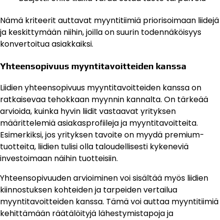
Nämä kriteerit auttavat myyntitiimiä priorisoimaan liidejä
ja keskittymään niihin, joilla on suurin todennäköisyys
konvertoitua asiakkaiksi.
Yhteensopivuus myyntitavoitteiden kanssa
Liidien yhteensopivuus myyntitavoitteiden kanssa on
ratkaisevaa tehokkaan myynnin kannalta. On tärkeää
arvioida, kuinka hyvin liidit vastaavat yrityksen
määrittelemiä asiakasprofiileja ja myyntitavoitteita.
Esimerkiksi, jos yrityksen tavoite on myydä premium-
tuotteita, liidien tulisi olla taloudellisesti kykeneviä
investoimaan näihin tuotteisiin.
Yhteensopivuuden arvioiminen voi sisältää myös liidien
kiinnostuksen kohteiden ja tarpeiden vertailua
myyntitavoitteiden kanssa. Tämä voi auttaa myyntitiimiä
kehittämään räätälöityjä lähestymistapoja ja