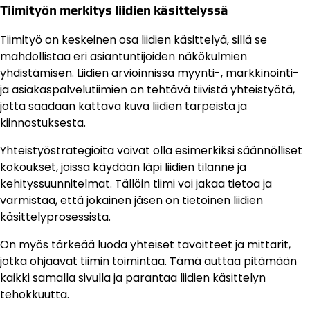
Tiimityön merkitys liidien käsittelyssä
Tiimityö on keskeinen osa liidien käsittelyä, sillä se
mahdollistaa eri asiantuntijoiden näkökulmien
yhdistämisen. Liidien arvioinnissa myynti-, markkinointi-
ja asiakaspalvelutiimien on tehtävä tiivistä yhteistyötä,
jotta saadaan kattava kuva liidien tarpeista ja
kiinnostuksesta.
Yhteistyöstrategioita voivat olla esimerkiksi säännölliset
kokoukset, joissa käydään läpi liidien tilanne ja
kehityssuunnitelmat. Tällöin tiimi voi jakaa tietoa ja
varmistaa, että jokainen jäsen on tietoinen liidien
käsittelyprosessista.
On myös tärkeää luoda yhteiset tavoitteet ja mittarit,
jotka ohjaavat tiimin toimintaa. Tämä auttaa pitämään
kaikki samalla sivulla ja parantaa liidien käsittelyn
tehokkuutta.