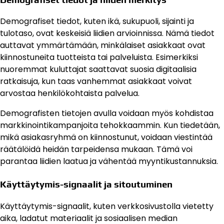
Demografiset tiedot, kuten ikä, sukupuoli, sijainti ja
tulotaso, ovat keskeisiä liidien arvioinnissa. Nämä tiedot
auttavat ymmärtämään, minkälaiset asiakkaat ovat
kiinnostuneita tuotteista tai palveluista. Esimerkiksi
nuoremmat kuluttajat saattavat suosia digitaalisia
ratkaisuja, kun taas vanhemmat asiakkaat voivat
arvostaa henkilökohtaista palvelua.
Demografisten tietojen avulla voidaan myös kohdistaa
markkinointikampanjoita tehokkaammin. Kun tiedetään,
mikä asiakasryhmä on kiinnostunut, voidaan viestintää
räätälöidä heidän tarpeidensa mukaan. Tämä voi
parantaa liidien laatua ja vähentää myyntikustannuksia.
Käyttäytymis-signaalit ja sitoutuminen
Käyttäytymis-signaalit, kuten verkkosivustolla vietetty
aika, ladatut materiaalit ja sosiaalisen median