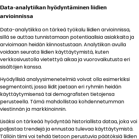
Data-analytiikan hyödyntäminen liidien
arvioinnissa
Data-analytiikka on tärkeä työkalu liidien arvioinnissa,
sillä se auttaa tunnistamaan potentiaalisia asiakkaita ja
arvioimaan heidän kiinnostustaan. Analytiikan avulla
voidaan seurata liidien käyttäytymistä, kuten
verkkosivustolla vietettyä aikaa ja vuorovaikutusta eri
sisältöjen kanssa.
Hyödyllisiä analyysimenetelmiä voivat olla esimerkiksi
segmentointi, jossa liidit jaetaan eri ryhmiin heidän
käyttäytymisensä tai demografisten tietojensa
perusteella. Tämä mahdollistaa kohdennetumman
viestinnän ja markkinoinnin.
Lisäksi on tärkeää hyödyntää historiallista dataa, joka voi
paljastaa trendejä ja ennustaa tulevaa käyttäytymistä.
Tällöin tiimi voi tehdä tietoon perustuvia päätöksiä liidien