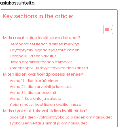
asiakassuhteita.
Key sections in the article:
Mitkä ovat liidien kvalifioinnin kriteerit?
Demografiset tiedot ja niiden merkitys
Käyttäytymis-signaalit ja sitoutuminen
Ostopolku ja sen vaikutus
Liidien arviointikriteerien esimerkit
Yhteensopivuus myyntitavoitteiden kanssa
Miten liidien kvalifiointiprosessi etenee?
Vaihe 1 Liidien kerääminen
Vaihe 2 Liidien arviointi ja luokittelu
Vaihe 3 Liidien priorisointi
Vaihe 4 Seuranta ja palaute
Yleisimmät virheet liidien kvalifioinnissa
Mitkä työkalut tukevat liidien kvalifiointia?
Suositut liidien kvalifiointityökalut ja niiden ominaisuudet
Työkalujen vertailu hinnat ja ominaisuudet