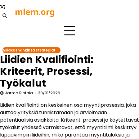
Skip
mlem.org
to
content
Asiakashankinta strategiat
Liidien Kvalifiointi:
Kriteerit, Prosessi,
Työkalut
Jarmo Rintala
30/01/2026
Liidien kvalifiointi on keskeinen osa myyntiprosessia, joka
auttaa yrityksiä tunnistamaan ja arvioimaan
potentiaalisia asiakkaita. Kriteerit, prosessi ja käytettävät
työkalut yhdessä varmistavat, että myyntitiimi keskittyy
lupaavimpiin liideihin, mikä parantaa myyntituloksia ja