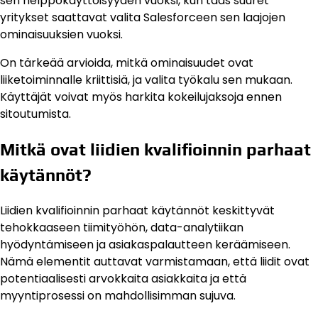
sen helppokäyttöisyyden vuoksi, kun taas suuret
yritykset saattavat valita Salesforceen sen laajojen
ominaisuuksien vuoksi.
On tärkeää arvioida, mitkä ominaisuudet ovat
liiketoiminnalle kriittisiä, ja valita työkalu sen mukaan.
Käyttäjät voivat myös harkita kokeilujaksoja ennen
sitoutumista.
Mitkä ovat liidien kvalifioinnin parhaat
käytännöt?
Liidien kvalifioinnin parhaat käytännöt keskittyvät
tehokkaaseen tiimityöhön, data-analytiikan
hyödyntämiseen ja asiakaspalautteen keräämiseen.
Nämä elementit auttavat varmistamaan, että liidit ovat
potentiaalisesti arvokkaita asiakkaita ja että
myyntiprosessi on mahdollisimman sujuva.