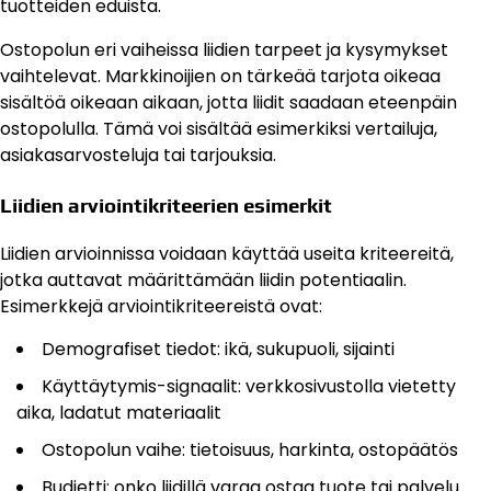
tuotteiden eduista.
Ostopolun eri vaiheissa liidien tarpeet ja kysymykset
vaihtelevat. Markkinoijien on tärkeää tarjota oikeaa
sisältöä oikeaan aikaan, jotta liidit saadaan eteenpäin
ostopolulla. Tämä voi sisältää esimerkiksi vertailuja,
asiakasarvosteluja tai tarjouksia.
Liidien arviointikriteerien esimerkit
Liidien arvioinnissa voidaan käyttää useita kriteereitä,
jotka auttavat määrittämään liidin potentiaalin.
Esimerkkejä arviointikriteereistä ovat:
Demografiset tiedot: ikä, sukupuoli, sijainti
Käyttäytymis-signaalit: verkkosivustolla vietetty
aika, ladatut materiaalit
Ostopolun vaihe: tietoisuus, harkinta, ostopäätös
Budjetti: onko liidillä varaa ostaa tuote tai palvelu