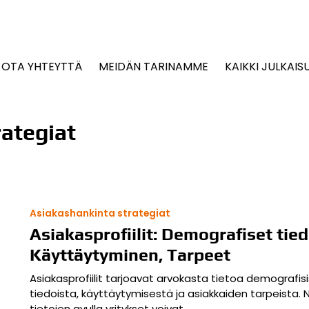
OTA YHTEYTTÄ
MEIDÄN TARINAMME
KAIKKI JULKAIS
rategiat
Asiakashankinta strategiat
Asiakasprofiilit: Demografiset tied
Käyttäytyminen, Tarpeet
Asiakasprofiilit tarjoavat arvokasta tietoa demografis
tiedoista, käyttäytymisestä ja asiakkaiden tarpeista. 
tietojen avulla yritykset voivat…