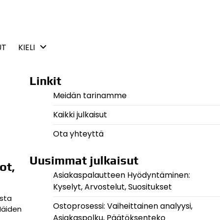
UT
KIELI
Linkit
Meidän tarinamme
Kaikki julkaisut
Ota yhteyttä
Uusimmat julkaisut
ot,
Asiakaspalautteen Hyödyntäminen:
Kyselyt, Arvostelut, Suositukset
ista
Ostoprosessi: Vaiheittainen analyysi,
Näiden
Asiakaspolku, Päätöksenteko