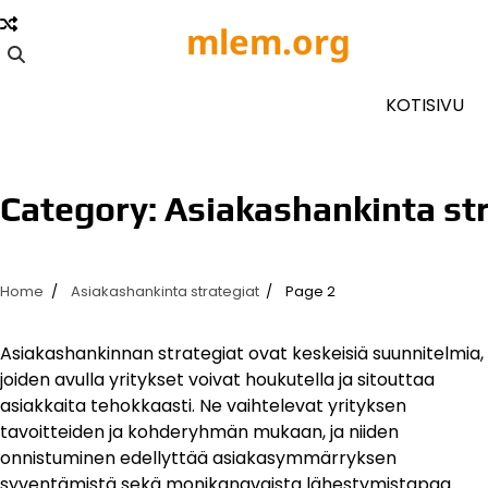
Skip
mlem.org
to
content
KOTISIVU
Category:
Asiakashankinta st
Home
Asiakashankinta strategiat
Page 2
Asiakashankinnan strategiat ovat keskeisiä suunnitelmia,
joiden avulla yritykset voivat houkutella ja sitouttaa
asiakkaita tehokkaasti. Ne vaihtelevat yrityksen
tavoitteiden ja kohderyhmän mukaan, ja niiden
onnistuminen edellyttää asiakasymmärryksen
syventämistä sekä monikanavaista lähestymistapaa.