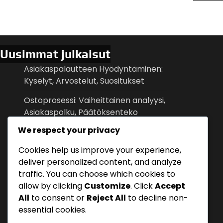
pagination
Uusimmat julkaisut
Asiakaspalautteen Hyödyntäminen:
Kyselyt, Arvostelut, Suositukset
Ostoprosessi: Vaiheittainen analyysi,
Asiakaspolku, Päätöksenteko
We respect your privacy
Verkostoituminen: Tapahtumat,
Yhteistyöt, Suositukset
Cookies help us improve your experience,
deliver personalized content, and analyze
Kilpailuetu Markkinoinnissa:
traffic. You can choose which cookies to
Ainutlaatuiset myyntiväittämät,
allow by clicking
Customize
. Click
Accept
Erottuminen
All
to consent or
Reject All
to decline non-
Liidien Hoito: Seuranta, Viestintä,
essential cookies.
Muuntaminen