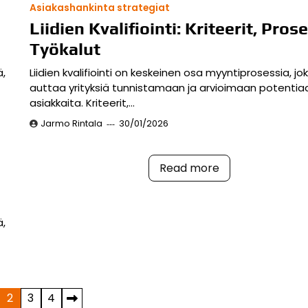
Asiakashankinta strategiat
Liidien Kvalifiointi: Kriteerit, Prose
Työkalut
ä,
Liidien kvalifiointi on keskeinen osa myyntiprosessia, jo
auttaa yrityksiä tunnistamaan ja arvioimaan potentiaa
asiakkaita. Kriteerit,…
Jarmo Rintala
30/01/2026
Read more
ä,
2
3
4