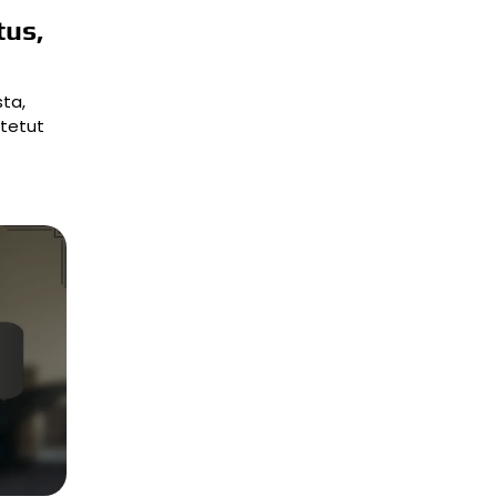
tus,
sta,
etetut