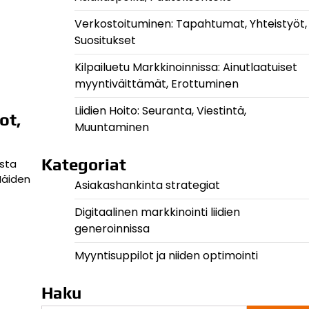
Verkostoituminen: Tapahtumat, Yhteistyöt,
Suositukset
Kilpailuetu Markkinoinnissa: Ainutlaatuiset
myyntiväittämät, Erottuminen
Liidien Hoito: Seuranta, Viestintä,
ot,
Muuntaminen
Kategoriat
ista
Näiden
Asiakashankinta strategiat
Digitaalinen markkinointi liidien
generoinnissa
Myyntisuppilot ja niiden optimointi
Haku